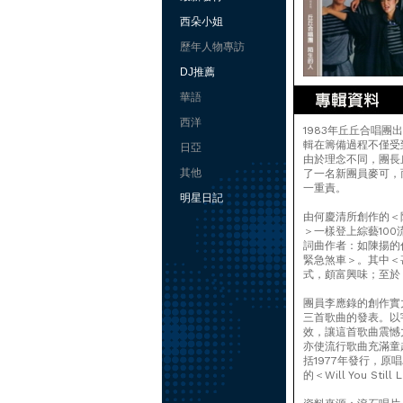
西朵小姐
歷年人物專訪
DJ推薦
華語
西洋
1983年丘丘合唱
輯在籌備過程不僅受
日亞
由於理念不同，團長
其他
了一名新團員麥可，
一重責。
明星日記
由何慶清所創作的＜
＞一樣登上綜藝10
詞曲作者：如陳揚的
緊急煞車＞。其中＜
式，頗富興味；至於
團員李應錄的創作實
三首歌曲的發表。以
效，讓這首歌曲震憾
亦使流行歌曲充滿童
括1977年發行，原唱為Th
的＜Will You St