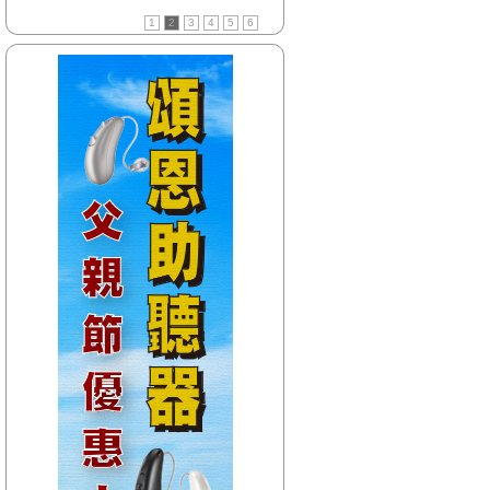
【HitFm正在進行】
1
2
3
4
5
6
(花東)
流行最精選
【Next】
(花東)早安東台灣
【HitFm正在進行】
(北部)
流行最前線
【Next】
(北部)只想聽音樂