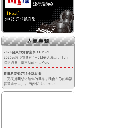
流行最前線
【Next】
(中部)只想聽音樂
【HitFm正在進行】
(南部)
流行最前線
2026台東博覽會直擊！Hit Fm
2026台東博覽會於7月3日盛大展出，Hit Fm
【Next】
聯播網攜手臺東縣政府
...More
(南部)HAPPY DJ-Tracy
周興哲新歌7/15全球首播
「完美是我想送給你的世界，我會在你的幸福
【HitFm正在進行】
裡重獲新生。」 周興哲《A
...More
(宜蘭)
流行最前線
【Next】
(宜蘭)GOOD MORNING YI-LAN