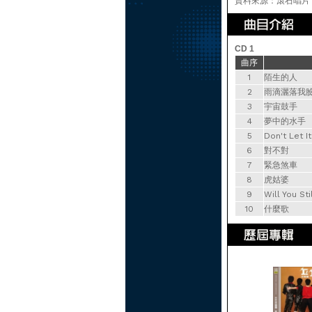
資料來源：滾石唱片
CD 1
曲序
1
陌生的人
2
雨滴灑落我
3
宇宙鼓手
4
夢中的水手
5
Don't Let I
6
對不對
7
緊急煞車
8
虎姑婆
9
Will You S
10
什麼歌