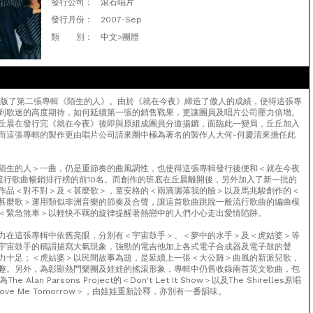
發行公司：
滾石唱片
發行月份：
2007-Sep
類 別：
中文>團體
團出版了第二張專輯《陌生的人》。由於《就在今夜》締造了傲人的成績，使得這張專
到歌迷的高度期待，如何延續第一張的銷售戰果，更讓團員及唱片公司壓力倍增。
丘晨在發行完《就在今夜》後即與原組成團員分道揚鑣，面臨此一變局，丘丘加入
而這張專輯的製作更由唱片公司請來圈中極為著名的製作人大何-何慶清來擔任此
陌生的人＞一曲，仍是重節奏的曲風調性，也使得這張專輯發行後便和＜就在今夜
0流行歌曲暢銷排行榜的前10名。而創作的班底在丘晨離開後，另外加入了新一批的
作品＜對不對＞及＜甚麼歌＞，童安格的＜雨滴灑落我的臉＞以及馬兆駿創作的＜
甚麼歌＞運用類似非洲音樂的節奏及合聲，讓這首歌曲跳脫一般流行歌曲的編曲模
＜緊急煞車＞以輕快不羈的旋律提醒著熱戀中的人們小心走出愛情陷阱。
力在這張專輯中依舊亮眼，分別有＜宇宙鼓手＞、＜夢中的水手＞及＜虎姑婆＞等
宇宙鼓手的稱謂描寫大氣現象，強勁的電吉他加上各式電子合成器及電子鼓的聲
力十足；＜虎姑婆＞以民間故事為題，是延續上一張＜大公雞＞曲風的新派兒歌，
趣。另外，為彰顯熱門樂團及娃娃的搖滾形象，專輯中仍舊收錄兩首英文歌曲，包
e Alan Parsons Project的＜Don't Let It Show＞以及The Shirelles原唱
ill Love Me Tomorrow＞，由娃娃重新詮釋，亦別有一番韻味。