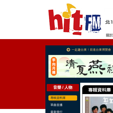
一起趣台東！前進台東博覽會
音樂 / 人物
專輯資料庫
單曲首播
最新發行