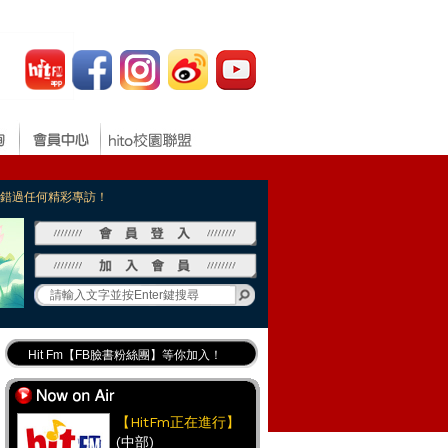
，不錯過任何精彩專訪！
Hit Fm【FB臉書粉絲團】等你加入！
最專業《DJ推薦》好音樂千萬別錯過！
好康報報 最新優惠訊息都在這！
【HitFm正在進行】
(中部)
Hit Fm的【IG】新鮮又好玩快加入！