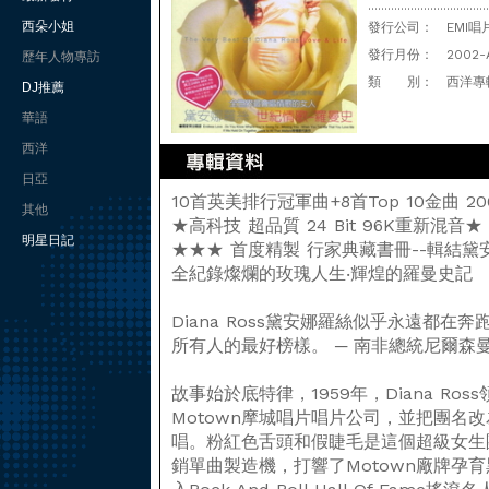
.....................................
西朵小姐
發行公司：
EMI唱
發行月份：
2002-
歷年人物專訪
類 別：
西洋專
DJ推薦
華語
西洋
日亞
10首英美排行冠軍曲+8首Top 10金曲 2
其他
★高科技 超品質 24 Bit 96K重新混音
明星日記
★★★ 首度精製 行家典藏書冊--輯結
全紀錄燦爛的玫瑰人生‧輝煌的羅曼史記
Diana Ross黛安娜羅絲似乎永遠都
所有人的最好榜樣。 ─ 南非總統尼爾森
故事始於底特律，1959年，Diana Ross領
Motown摩城唱片唱片公司，並把團名改為
唱。粉紅色舌頭和假睫毛是這個超級女生團體
銷單曲製造機，打響了Motown廠牌孕