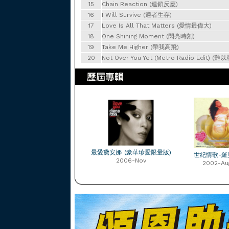
15
Chain Reaction (連鎖反應)
16
I Will Survive (適者生存)
17
Love Is All That Matters (愛情最偉大)
18
One Shining Moment (閃亮時刻)
19
Take Me Higher (帶我高飛)
20
Not Over You Yet (Metro Radio Edit) (難
最愛黛安娜 (豪華珍愛限量版)
世紀情歌-羅
2006-Nov
2002-Au