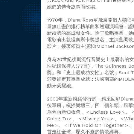
入Rock And Roll Hall Of F
她們的傳奇故事而改編。
1970年，Diana Ross單飛展開個人
量無止盡的排行榜單曲和巡迴演唱會，證
新趨勢的高成就女性。除了歌唱事業，她
電影演出就獲奧斯卡獎提名，主演藍調歌后Bil
影片；接著領銜主演和(Michael Jack
身為20世紀後期流行音樂史上最著名的女性
性紀錄保持人(77首)，The Guinness B
獎」和「史上最成功女性」名號；Soul Trai
頒發肯定其事業成就；法國南部的MIDE
動來榮耀她。
2002年重新輯結發行的，精采回顧Diana R
後單飛，橫掃樂壇三、四十個年頭，風華
為舊雨新知收齊，＜Endless Love＞、＜Do 
Going To＞、＜Missing You＞、＜When 
Me＞、＜If We Hold On Together＞、＜
首走紅全球、歷久不衰的情歌經典。