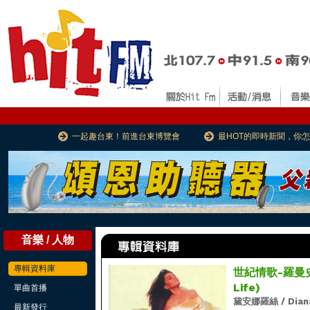
一起趣台東！前進台東博覽會
最HOT的即時新聞，你
音樂 / 人物
專輯資料庫
世紀情歌-羅曼史 (
Life)
單曲首播
黛安娜羅絲 / Dian
最新發行