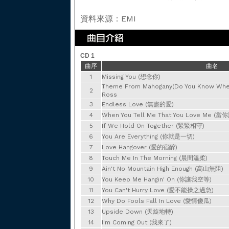
資料來源：EMI
CD 1
曲序
曲名
1
Missing You (想念你)
Theme From Mahogany(Do You Know Where
2
Ross
3
Endless Love (無盡的愛)
4
When You Tell Me That You Love Me (
5
If We Hold On Together (緊緊相守)
6
You Are Everything (你就是一切)
7
Love Hangover (愛的宿醉)
8
Touch Me In The Morning (晨間溫柔)
9
Ain't No Mountain High Enough (高山無阻)
10
You Keep Me Hangin' On (你讓我空等)
11
You Can't Hurry Love (愛不能操之過急)
12
Why Do Fools Fall In Love (愛情傻瓜)
13
Upside Down (天旋地轉)
14
I'm Coming Out (我來了)