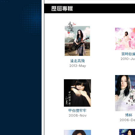
當時欲
2010-Ju
遠走高飛
2013-May
甲你攬牢牢
博杯
2008-Nov
2006-D