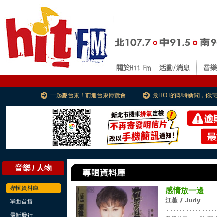
一起趣台東！前進台東博覽會
最HOT的即時新聞，你
音樂 / 人物
專輯資料庫
感情放一邊
江蕙 / Judy
單曲首播
...................................
最新發行