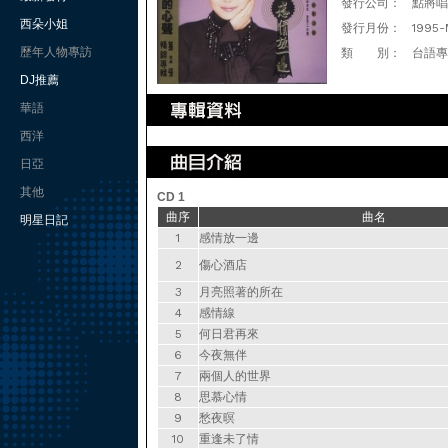
發行公司：
點將唱
西朵小姐
發行月份：
1995-
歷年人物專訪
類 別：
台語專
DJ推薦
華語
西洋
日亞
其他
CD 1
曲序
曲名
明星日記
1
感情放一邊
2
傷心酒店
3
月亮照著的所在
4
感情線
5
何日君再來
6
今夜無伴
7
兩個人的世界
8
思慕心情
9
愁夜暝
10
重逢未了情