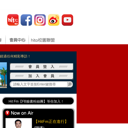
，不錯過任何精彩專訪！
Hit Fm【FB臉書粉絲團】等你加入！
最專業《DJ推薦》好音樂千萬別錯過！
好康報報 最新優惠訊息都在這！
【HitFm正在進行】
Hit Fm的【IG】新鮮又好玩快加入！