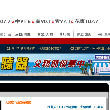
最HOT的即時新聞，你怎麼能不知道！
訂閱官方Youtube頻道
大黑暗 / 飢餓藝術家
推薦人：Hit Fm聯播網－宜蘭翹班 DJ-維多