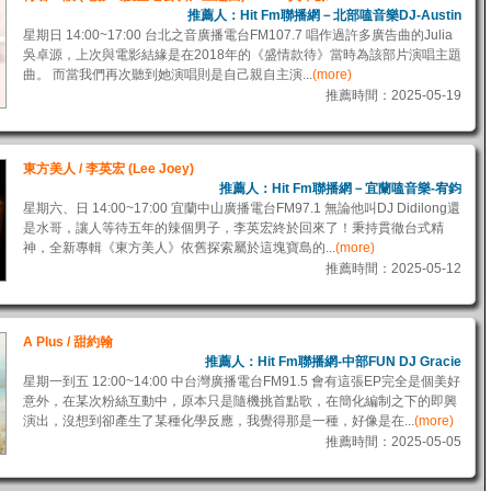
推薦人：Hit Fm聯播網－北部嗑音樂DJ-Austin
星期日 14:00~17:00 台北之音廣播電台FM107.7 唱作過許多廣告曲的Julia
吳卓源，上次與電影結緣是在2018年的《盛情款待》當時為該部片演唱主題
曲。 而當我們再次聽到她演唱則是自己親自主演...
(more)
推薦時間：2025-05-19
東方美人 / 李英宏 (Lee Joey)
推薦人：Hit Fm聯播網－宜蘭嗑音樂-宥鈞
星期六、日 14:00~17:00 宜蘭中山廣播電台FM97.1 無論他叫DJ Didilong還
是水哥，讓人等待五年的辣個男子，李英宏終於回來了！秉持貫徹台式精
神，全新專輯《東方美人》依舊探索屬於這塊寶島的...
(more)
推薦時間：2025-05-12
A Plus / 甜約翰
推薦人：Hit Fm聯播網-中部FUN DJ Gracie
星期一到五 12:00~14:00 中台灣廣播電台FM91.5 會有這張EP完全是個美好
意外，在某次粉絲互動中，原本只是隨機挑首點歌，在簡化編制之下的即興
演出，沒想到卻產生了某種化學反應，我覺得那是一種，好像是在...
(more)
推薦時間：2025-05-05