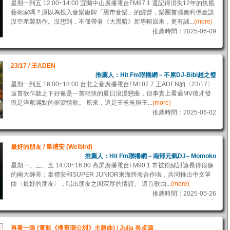
星期一到五 12:00~14:00 宜蘭中山廣播電台FM97.1 還記得消失12年的飢餓
藝術家嗎？原以為投入音樂廠牌「黑市音樂」的經營，樂團首腦奧利佛應該
沒空產製新作。沒想到，不僅帶著《大黑暗》新專輯回來，更有誠...
(more)
推薦時間：2025-06-09
23/17 / 王ADEN
推薦人：Hit Fm聯播網－不累DJ-Bibi趙之璧
星期一到五 16:00~18:00 台北之音廣播電台FM107.7 王ADEN的〈23/17〉
這首歌乍聽之下好像是一首輕快的夏日浪漫戀曲，但事實上看過MV後才發
現是洋蔥滿點的催淚情歌。 原來，這是王爸爸與王...
(more)
推薦時間：2025-06-02
最好的朋友 / 韋禮安 (Weibird)
推薦人：Hit Fm聯播網－南部元氣DJ– Momoko
星期一、三、五 14:00~16:00 高屏廣播電台FM90.1 常被粉絲討論長得很像
的兩大帥哥：韋禮安和SUPER JUNIOR東海跨海合作啦，共同推出中文單
曲〈最好的朋友〉，唱出朋友之間深厚的情誼。 這首歌由...
(more)
推薦時間：2025-05-26
再看一眼 (電影《搜查瑠公圳》主題曲) / Julia 吳卓源