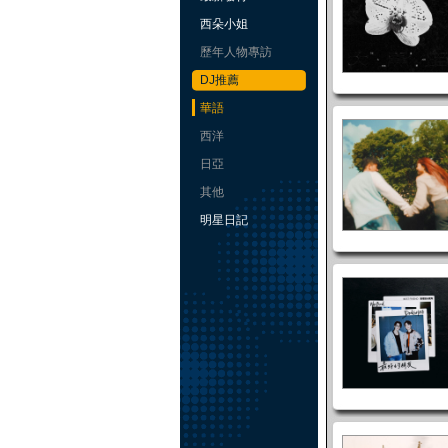
西朵小姐
歷年人物專訪
DJ推薦
華語
西洋
日亞
其他
明星日記