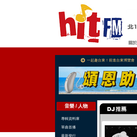
一起趣台東！前進台東博覽會
音樂 / 人物
專輯資料庫
單曲首播
最新發行