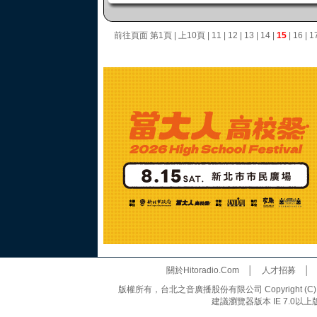
前往頁面
第1頁
|
上10頁
|
11
|
12
|
13
|
14
|
15
|
16
|
1
關於Hitoradio.Com
│
人才招募
版權所有，台北之音廣播股份有限公司 Copyright (C) 20
建議瀏覽器版本 IE 7.0以上