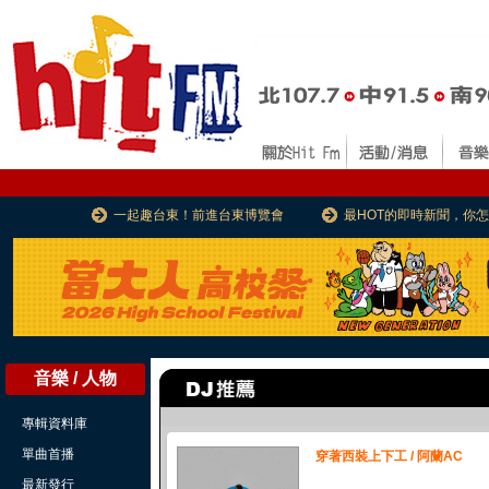
一起趣台東！前進台東博覽會
最HOT的即時新聞，你
音樂 / 人物
專輯資料庫
單曲首播
穿著西裝上下工 / 阿蘭AC
最新發行