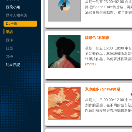
星期一到五 23:00~02:00 
西朵小姐
路 從Space Cake到唐
滿節奏感與流動性。 從早期樂團 
歷年人物專訪
DJ推薦
華語
隱形色 / 林家謙
西洋
日亞
星期一到五 16:00~18:00
過音樂作品，林家謙被喻為是
其他
張粵語作品，為何要挑戰華語專
(more)
明星日記
聚少離多 / Shawn尚融
星期六、日 09:00~12:00 
創作的靈感，在不同的城市刻
以遠距離愛戀與異地鄉愁為創作概