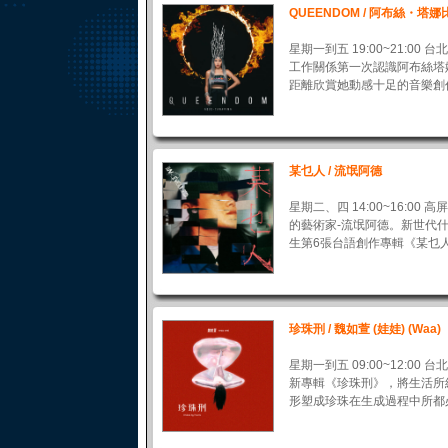
QUEENDOM / 阿布絲・塔娜比瑪 
星期一到五 19:00~21:00 
工作關係第一次認識阿布絲塔
距離欣賞她動感十足的音樂創作
某乜人 / 流氓阿德
星期二、四 14:00~16:00
的藝術家-流氓阿德。新世代
生第6張台語創作專輯《某乜人 Un
珍珠刑 / 魏如萱 (娃娃) (Waa)
星期一到五 09:00~12:00
新專輯《珍珠刑》，將生活所
形塑成珍珠在生成過程中所都必