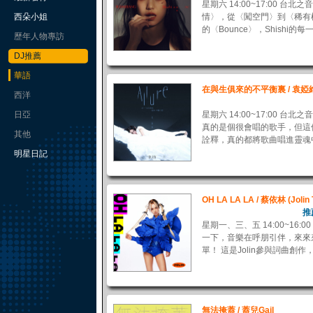
星期六 14:00~17:00 台
西朵小姐
情〉，從〈闖空門〉到〈稀有植
的〈Bounce〉，Shishi的每
歷年人物專訪
DJ推薦
華語
在與生俱來的不平衡裏 / 袁婭
西洋
日亞
星期六 14:00~17:00 台北
真的是個很會唱的歌手，但這
其他
詮釋，真的都將歌曲唱進靈魂中
明星日記
OH LA LA LA / 蔡依林 (Jolin 
推
星期一、三、五 14:00~16:00
一下，音樂在呼朋引伴，來來
單！ 這是Jolin參與詞曲創作，
無法掩蓋 / 蓋兒Gail