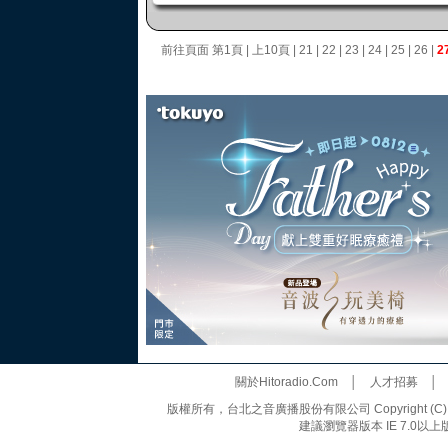
前往頁面
第1頁
|
上10頁
|
21
|
22
|
23
|
24
|
25
|
26
|
2
關於Hitoradio.Com
│
人才招募
版權所有，台北之音廣播股份有限公司 Copyright (C) 20
建議瀏覽器版本 IE 7.0以上