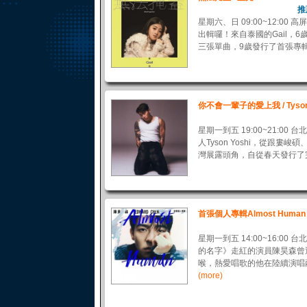
推
星期六、日 09:00~12:00
出輯囉！來自泰國的Gail，
三張單曲，9歲發行了首張專輯
你不會一輩子的愛上我 / Tyson 
星期一到五 19:00~21:00
人Tyson Yoshi，從跟
灣展露頭角，自從春天發行了完
首張個人專輯Almost Human
星期一到五 14:00~16:00
的名字》走紅的演員陳昊森曾
喉，熱愛唱歌的他在陸續演唱兩
(more)