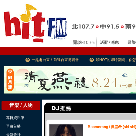
一起趣台東！前進台東博覽會
最HOT的即時新聞，你
音樂 / 人物
專輯資料庫
單曲首播
Boomerang / 孫盛希 (shi shi
最新發行