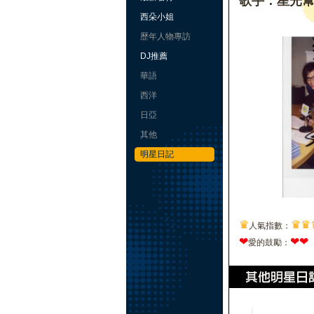
歌手：星光
西朵小姐
歷年人物專訪
DJ推薦
華語
西洋
日亞
其他
明星日記
♛
♛
♛
人氣指數：
❤
❤
❤
愛的鼓勵：