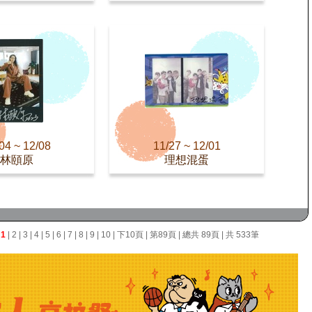
04 ~ 12/08
11/27 ~ 12/01
林頤原
理想混蛋
面
1
|
2
|
3
|
4
|
5
|
6
|
7
|
8
|
9
|
10
|
下10頁
|
第89頁
| 總共 89頁 | 共 533筆