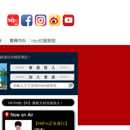
，不錯過任何精彩專訪！
Hit Fm的【IG】新鮮又好玩快加入！
Hit Fm【FB臉書粉絲團】等你加入！
最專業《DJ推薦》好音樂千萬別錯過！
【HitFm正在進行】
好康報報 最新優惠訊息都在這！