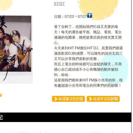
幫
07/27
日期：07/23 ~ 07/27
發了合輯了…也開始我們忙碌又充實的每
天！每天的通告被平面、雜誌、電視、電台
滿滿的包圍著，雖然疲累但真的很充實又開
心。
今天來到HIT FM擔任HIT DJ。其實我們都還
滿喜歡當DJ的感覺，可以隨性的說些五四三
又可以分享我們喜歡的音樂，
而且上電台的時候都可以放鬆的聊天，不用
擔心自己鏡頭或不小心有醜陋的動作被拍
到…哈哈..
這星期我們都有來HIT FM探小光哥的班，很
有趣謝謝小光哥和電台的同事們的照顧喔！
♛