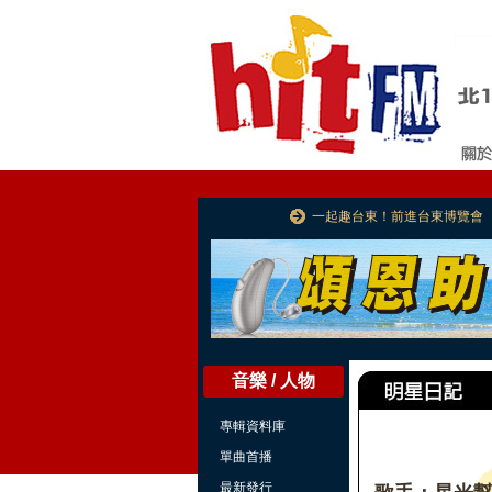
一起趣台東！前進台東博覽會
音樂 / 人物
專輯資料庫
單曲首播
最新發行