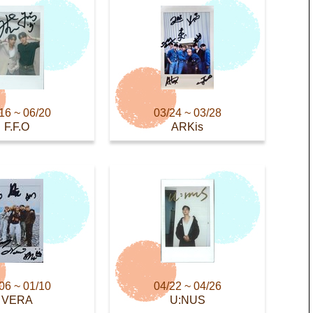
16 ~ 06/20
03/24 ~ 03/28
F.F.O
ARKis
06 ~ 01/10
04/22 ~ 04/26
VERA
U:NUS