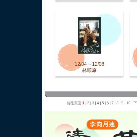
12/04 ~ 12/08
林頤原
前往頁面
1
|
2
|
3
|
4
|
5
|
6
|
7
|
8
|
9
|
10
|
下