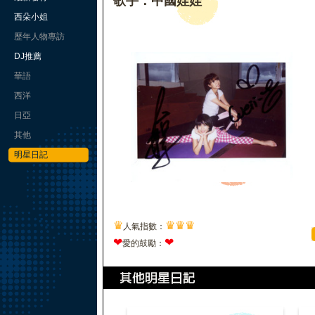
歌手：中國娃娃
西朵小姐
歷年人物專訪
DJ推薦
華語
西洋
日亞
其他
明星日記
♛
♛
♛
♛
人氣指數：
❤
❤
愛的鼓勵：