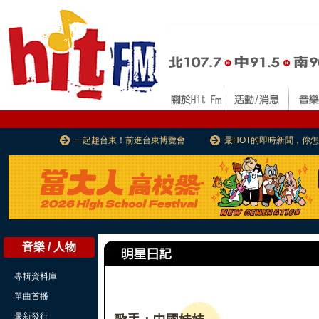
一起趣台東！前進台東博覽會
最HOT的即時新聞，你
音樂 / 人物
專輯資料庫
單曲首播
最新發行