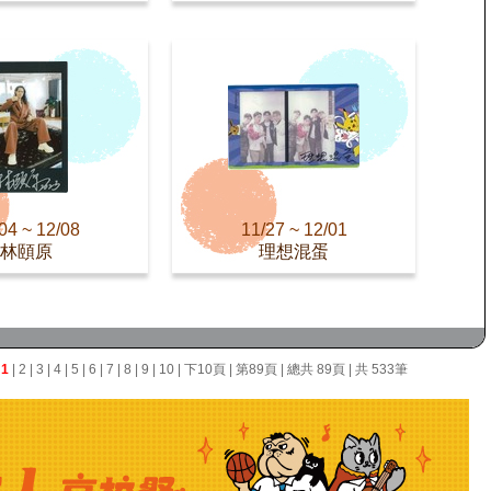
04 ~ 12/08
11/27 ~ 12/01
林頤原
理想混蛋
面
1
|
2
|
3
|
4
|
5
|
6
|
7
|
8
|
9
|
10
|
下10頁
|
第89頁
| 總共 89頁 | 共 533筆