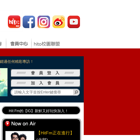
，不錯過任何精彩專訪！
Hit Fm的【IG】新鮮又好玩快加入！
Hit Fm【FB臉書粉絲團】等你加入！
最專業《DJ推薦》好音樂千萬別錯過！
【HitFm正在進行】
好康報報 最新優惠訊息都在這！