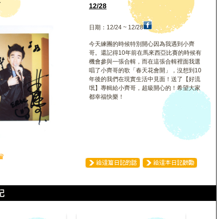
輝
12/28
日期：12/24 ~ 12/28
今天練團的時候特別開心因為我遇到小齊
哥。還記得10年前在馬來西亞比賽的時候有
機會參與一張合輯，而在這張合輯裡面我選
唱了小齊哥的歌「春天花會開」，沒想到10
年後的我們在現實生活中見面！送了【好流
氓】專輯給小齊哥，超級開心的！希望大家
都幸福快樂！
♛