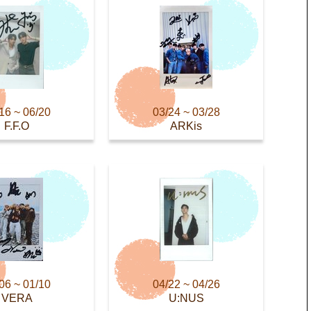
16 ~ 06/20
03/24 ~ 03/28
F.F.O
ARKis
06 ~ 01/10
04/22 ~ 04/26
VERA
U:NUS