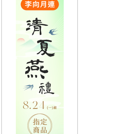
【HitFm正在進行】
(宜蘭)
音樂不夜城
【Next】
(宜蘭)只想聽音樂
【HitFm正在進行】
(花東)
東台灣夜未眠
【Next】
(花東)只想聽音樂