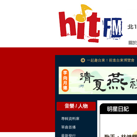
一起趣台東！前進台東博覽會
音樂 / 人物
專輯資料庫
單曲首播
最新發行