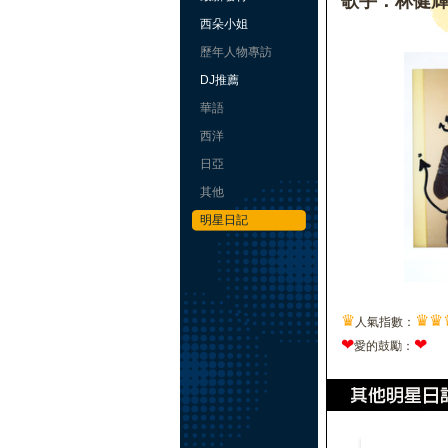
歌手：林健
西朵小姐
歷年人物專訪
DJ推薦
華語
西洋
日亞
其他
明星日記
♛
♛
♛
人氣指數：
❤
❤
愛的鼓勵：