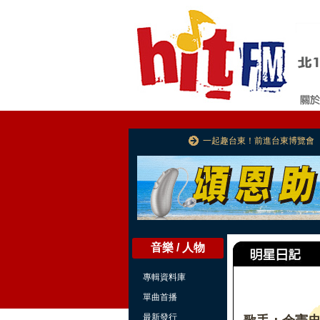
一起趣台東！前進台東博覽會
音樂 / 人物
專輯資料庫
單曲首播
最新發行