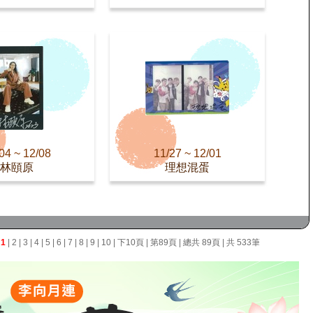
04 ~ 12/08
11/27 ~ 12/01
林頤原
理想混蛋
面
1
|
2
|
3
|
4
|
5
|
6
|
7
|
8
|
9
|
10
|
下10頁
|
第89頁
| 總共 89頁 | 共 533筆