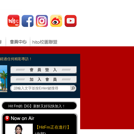
，不錯過任何精彩專訪！
Hit Fm的【IG】新鮮又好玩快加入！
Hit Fm【FB臉書粉絲團】等你加入！
最專業《DJ推薦》好音樂千萬別錯過！
【HitFm正在進行】
好康報報 最新優惠訊息都在這！