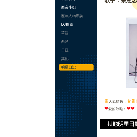
歌手：余憲
西朵小姐
歷年人物專訪
DJ推薦
華語
西洋
日亞
其他
明星日記
♛
♛
♛
人氣指數：
❤
❤
❤
愛的鼓勵：