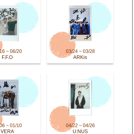
16 ~ 06/20
03/24 ~ 03/28
F.F.O
ARKis
06 ~ 01/10
04/22 ~ 04/26
VERA
U:NUS