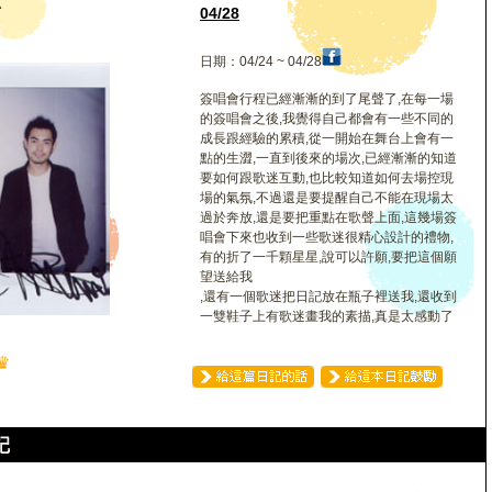
忠
04/28
日期：04/24 ~ 04/28
簽唱會行程已經漸漸的到了尾聲了,在每一場
的簽唱會之後,我覺得自己都會有一些不同的
成長跟經驗的累積,從一開始在舞台上會有一
點的生澀,一直到後來的場次,已經漸漸的知道
要如何跟歌迷互動,也比較知道如何去場控現
場的氣氛,不過還是要提醒自己不能在現場太
過於奔放,還是要把重點在歌聲上面,這幾場簽
唱會下來也收到一些歌迷很精心設計的禮物,
有的折了一千顆星星,說可以許願,要把這個願
望送給我
,還有一個歌迷把日記放在瓶子裡送我,還收到
一雙鞋子上有歌迷畫我的素描,真是太感動了
♛