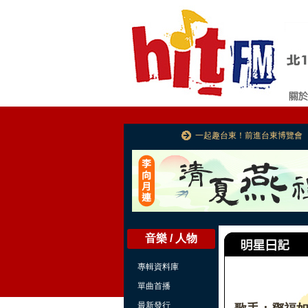
一起趣台東！前進台東博覽會
音樂 / 人物
專輯資料庫
單曲首播
最新發行