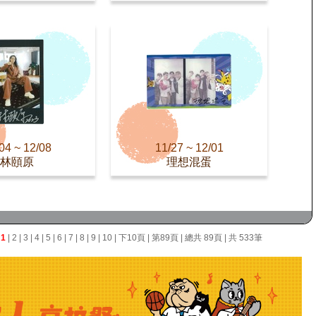
04 ~ 12/08
11/27 ~ 12/01
林頤原
理想混蛋
面
1
|
2
|
3
|
4
|
5
|
6
|
7
|
8
|
9
|
10
|
下10頁
|
第89頁
| 總共 89頁 | 共 533筆