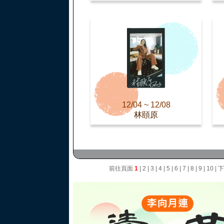
12/04 ~ 12/08
林頤原
前往頁面
1
|
2
|
3
|
4
|
5
|
6
|
7
|
8
|
9
|
10
|
下