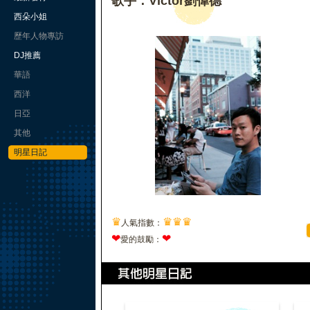
歌手：Victor劉偉德
西朵小姐
歷年人物專訪
DJ推薦
華語
西洋
日亞
其他
明星日記
♛
♛
♛
♛
人氣指數：
❤
❤
愛的鼓勵：