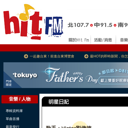
一起趣台東！前進台東博覽會
最HOT的即時新聞，你
音樂 / 人物
專輯資料庫
單曲首播
最新發行