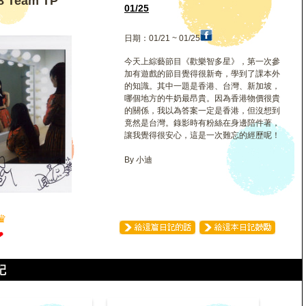
 Team TP
01/25
日期：01/21 ~ 01/25
今天上綜藝節目《歡樂智多星》，第一次參
加有遊戲的節目覺得很新奇，學到了課本外
的知識。其中一題是香港、台灣、新加坡，
哪個地方的牛奶最昂貴。因為香港物價很貴
的關係，我以為答案一定是香港，但沒想到
竟然是台灣。錄影時有粉絲在身邊陪件著，
讓我覺得很安心，這是一次難忘的經歷呢！
By 小迪
♛
❤