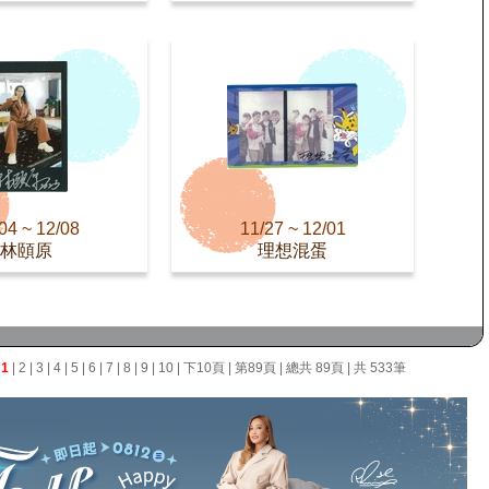
04 ~ 12/08
11/27 ~ 12/01
林頤原
理想混蛋
面
1
|
2
|
3
|
4
|
5
|
6
|
7
|
8
|
9
|
10
|
下10頁
|
第89頁
| 總共 89頁 | 共 533筆