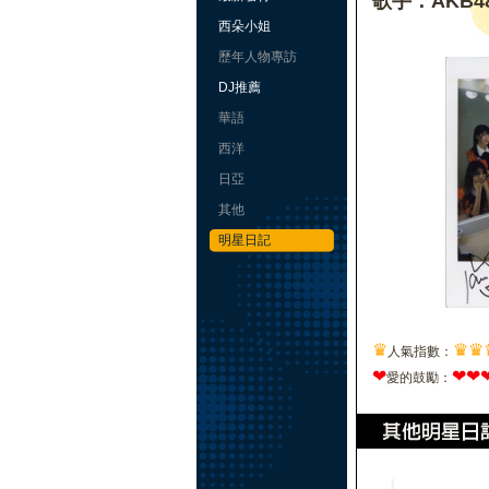
歌手：AKB48
西朵小姐
歷年人物專訪
DJ推薦
華語
西洋
日亞
其他
明星日記
♛
♛
♛
人氣指數：
❤
❤
❤
愛的鼓勵：