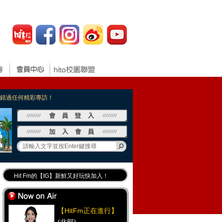
，不錯過任何精彩專訪！
Hit Fm的【IG】新鮮又好玩快加入！
Hit Fm【FB臉書粉絲團】等你加入！
最專業《DJ推薦》好音樂千萬別錯過！
【HitFm正在進行】
好康報報 最新優惠訊息都在這！