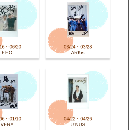
16 ~ 06/20
03/24 ~ 03/28
F.F.O
ARKis
06 ~ 01/10
04/22 ~ 04/26
VERA
U:NUS