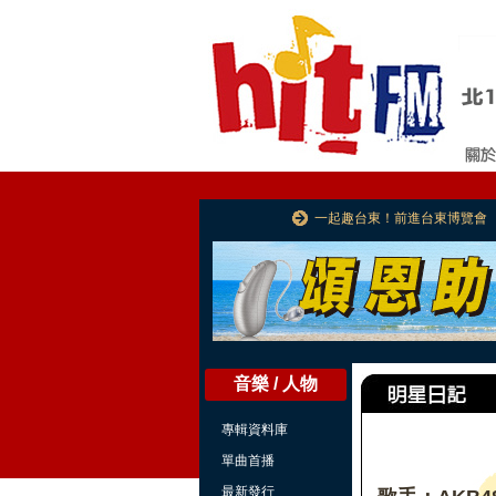
一起趣台東！前進台東博覽會
音樂 / 人物
專輯資料庫
單曲首播
最新發行