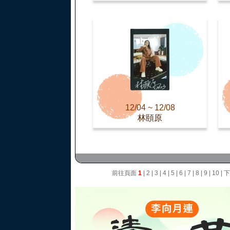
12/04 ~ 12/08
林頤原
前往頁面
1
|
2
|
3
|
4
|
5
|
6
|
7
|
8
|
9
|
10
|
下