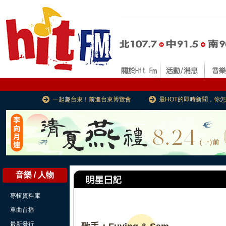
一起趣台東！前進台東博覽會
最HOT的即時新聞，你
音樂 / 人物
專輯資料庫
單曲首播
最新發行