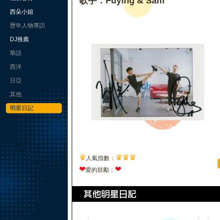
歌手：Fuying & Sam
西朵小姐
歷年人物專訪
DJ推薦
華語
西洋
日亞
其他
明星日記
♛
♛
♛
♛
人氣指數：
❤
❤
愛的鼓勵：