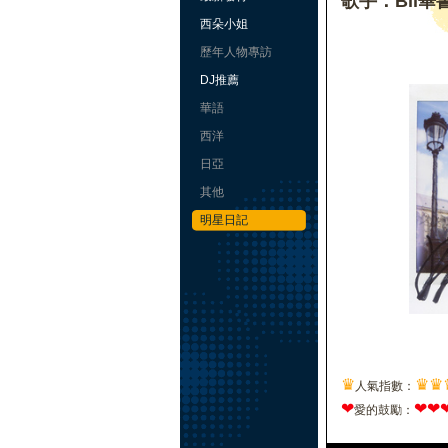
歌手：Bii畢
西朵小姐
歷年人物專訪
DJ推薦
華語
西洋
日亞
其他
明星日記
♛
♛
♛
人氣指數：
❤
❤
❤
愛的鼓勵：