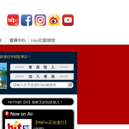
，不錯過任何精彩專訪！
Hit Fm的【IG】新鮮又好玩快加入！
Hit Fm【FB臉書粉絲團】等你加入！
最專業《DJ推薦》好音樂千萬別錯過！
【HitFm正在進行】
好康報報 最新優惠訊息都在這！