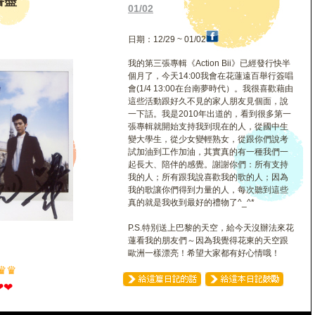
書盡
01/02
日期：12/29 ~ 01/02
我的第三張專輯《Action Bii》已經發行快半
個月了，今天14:00我會在花蓮遠百舉行簽唱
會(1/4 13:00在台南夢時代）。我很喜歡藉由
這些活動跟好久不見的家人朋友見個面，說
一下話。我是2010年出道的，看到很多第一
張專輯就開始支持我到現在的人，從國中生
變大學生，從少女變輕熟女，從跟你們說考
試加油到工作加油，其實真的有一種我們一
起長大、陪伴的感覺。謝謝你們：所有支持
我的人；所有跟我說喜歡我的歌的人；因為
我的歌讓你們得到力量的人，每次聽到這些
真的就是我收到最好的禮物了^_^*
P.S.特別送上巴黎的天空，給今天沒辦法來花
蓮看我的朋友們～因為我覺得花東的天空跟
歐洲一樣漂亮！希望大家都有好心情哦！
♛
♛
❤
❤