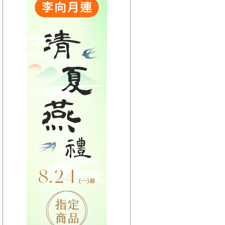
【HitFm正在進行】
(宜蘭)
流行最前線
【Next】
(宜蘭)只想聽音樂
【HitFm正在進行】
(花東)
流行最精選
【Next】
(花東)只想聽音樂