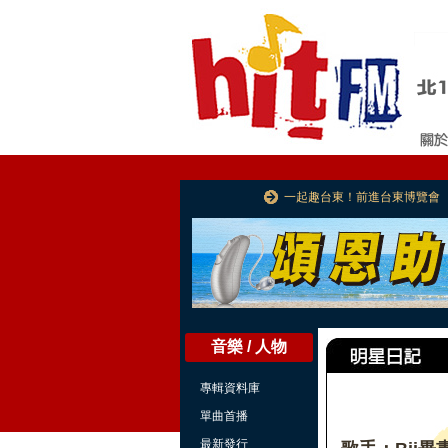
一起趣台東！前進台東博覽會
音樂 / 人物
專輯資料庫
單曲首播
最新發行