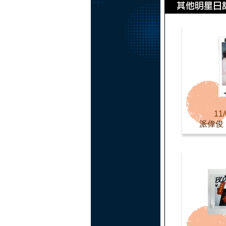
11/
派偉俊 Pa