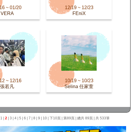
16 ~ 01/20
12/19 ~ 12/23
VERA
FEniX
12 ~ 12/16
10/19 ~ 10/23
張若凡
Selina 任家萱
面
1
|
2
|
3
|
4
|
5
|
6
|
7
|
8
|
9
|
10
|
下10頁
|
第89頁
| 總共 89頁 | 共 533筆