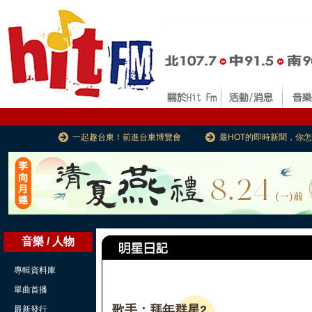
一起趣台東！前進台東博覽會
最HOT的即時新聞，你
音樂 / 人物
專輯資料庫
單曲首播
歌手：拜年群星2
最新發行