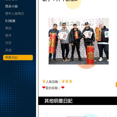
西朵小姐
歷年人物專訪
DJ推薦
華語
西洋
日亞
其他
明星日記
♛
♛
♛
♛
人氣指數：
❤
❤
愛的鼓勵：