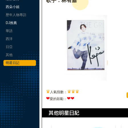
歌手：林宥嘉
西朵小姐
歷年人物專訪
DJ推薦
華語
西洋
日亞
其他
明星日記
♛
♛
♛
♛
人氣指數：
❤
❤
❤
愛的鼓勵：