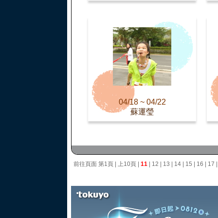
04/18 ~ 04/22
蘇運瑩
前往頁面
第1頁
|
上10頁
|
11
|
12
|
13
|
14
|
15
|
16
|
17