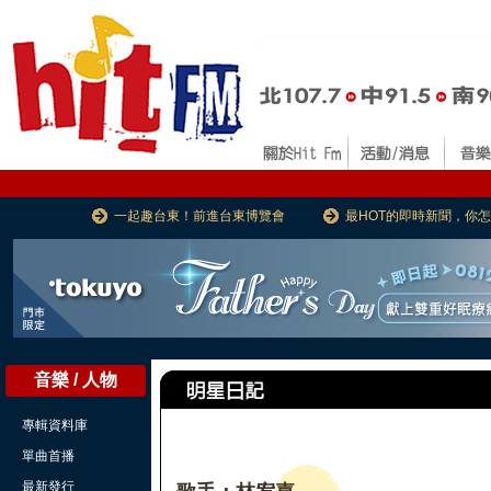
一起趣台東！前進台東博覽會
最HOT的即時新聞，你
音樂 / 人物
專輯資料庫
單曲首播
最新發行