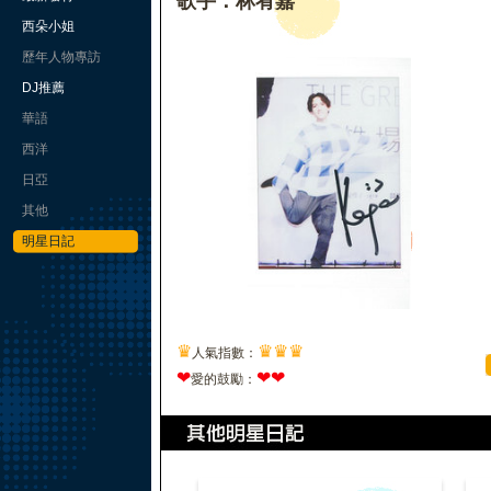
歌手：林宥嘉
西朵小姐
歷年人物專訪
DJ推薦
華語
西洋
日亞
其他
明星日記
♛
♛
♛
♛
人氣指數：
❤
❤
❤
愛的鼓勵：