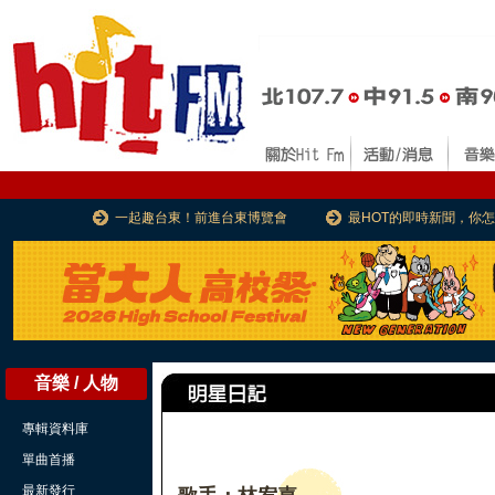
一起趣台東！前進台東博覽會
最HOT的即時新聞，你
音樂 / 人物
專輯資料庫
單曲首播
最新發行