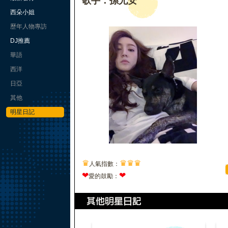
歌手：孫尤安
西朵小姐
歷年人物專訪
DJ推薦
華語
西洋
日亞
其他
明星日記
♛
♛
♛
♛
人氣指數：
❤
❤
愛的鼓勵：