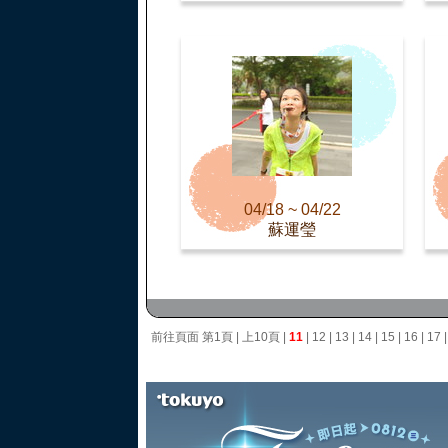
04/18 ~ 04/22
蘇運瑩
前往頁面
第1頁
|
上10頁
|
11
|
12
|
13
|
14
|
15
|
16
|
17