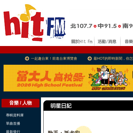
一起趣台東！前進台東博覽會
最HOT的即時新聞，你
音樂 / 人物
專輯資料庫
單曲首播
最新發行