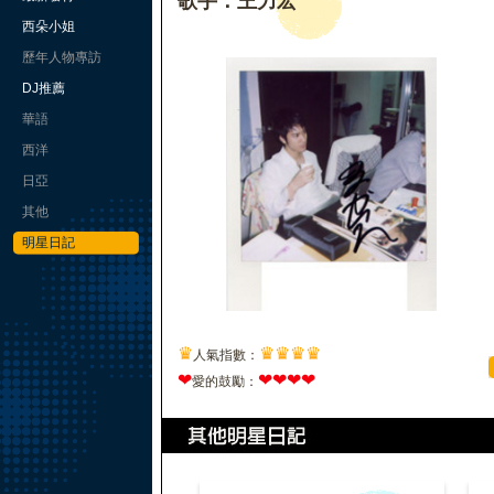
歌手：王力宏
西朵小姐
歷年人物專訪
DJ推薦
華語
西洋
日亞
其他
明星日記
♛
♛
♛
♛
♛
人氣指數：
❤
❤
❤
❤
❤
愛的鼓勵：