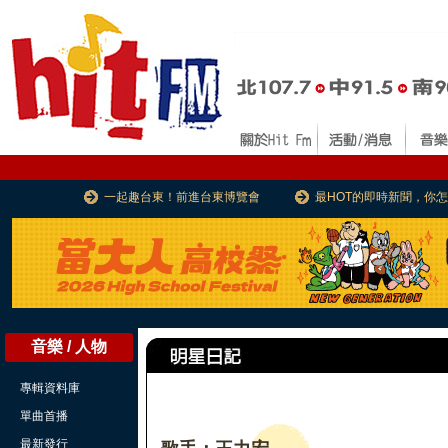
一起趣台東！前進台東博覽會
最HOT的即時新聞，你
音樂 / 人物
專輯資料庫
單曲首播
最新發行