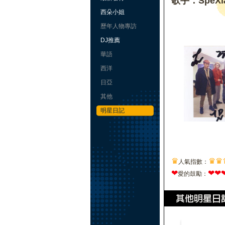
歌手：SpeXia
西朵小姐
歷年人物專訪
DJ推薦
華語
西洋
日亞
其他
明星日記
♛
♛
♛
人氣指數：
❤
❤
❤
愛的鼓勵：