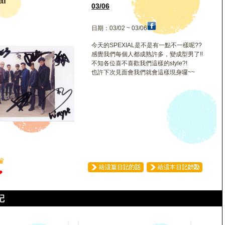
l
03/06
日期：03/02 ~ 03/06
今天的SPEXIAL是不是有一點不一樣呢??
感覺我們每個人都成熟許多，變成型男了!!
不知各位喜不喜歡我們這樣的style?!
也許下次見面會我們就會這樣現身囉~~
♛
❤