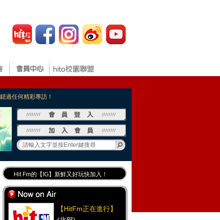
，不錯過任何精彩專訪！
Hit Fm的【IG】新鮮又好玩快加入！
Hit Fm【FB臉書粉絲團】等你加入！
最專業《DJ推薦》好音樂千萬別錯過！
【HitFm正在進行】
好康報報 最新優惠訊息都在這！