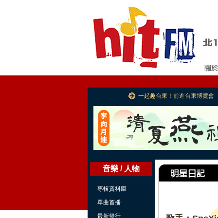
一起趣台東！前進台東博覽會
音樂 / 人物
專輯資料庫
單曲首播
最新發行