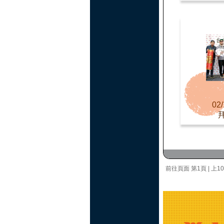
02/
前往頁面
第1頁
|
上1