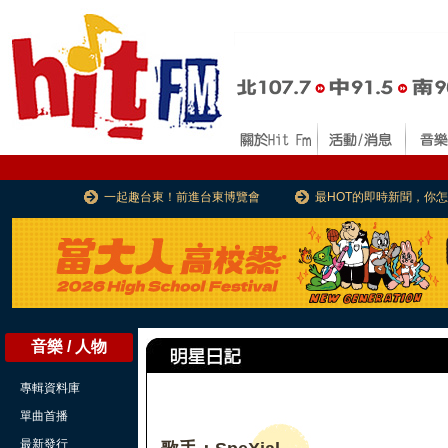
一起趣台東！前進台東博覽會
最HOT的即時新聞，你
音樂 / 人物
專輯資料庫
單曲首播
最新發行