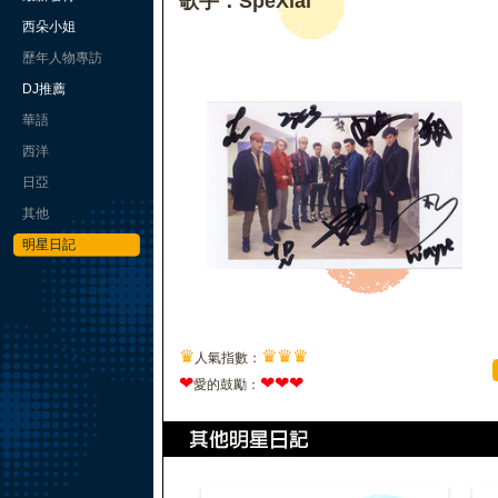
歌手：SpeXial
西朵小姐
歷年人物專訪
DJ推薦
華語
西洋
日亞
其他
明星日記
♛
♛
♛
♛
人氣指數：
❤
❤
❤
❤
愛的鼓勵：