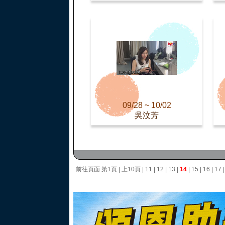
09/28 ~ 10/02
吳汶芳
前往頁面
第1頁
|
上10頁
|
11
|
12
|
13
|
14
|
15
|
16
|
17