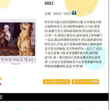
妹
03/17
日期：03/13 ~ 03/17
昨天和大家介紹完漢紳和少爺,今天要為大家
介紹時尚克力,克力剛帶回家時,小小的,黑黑
的,就像巧克力,因為跟著姓張,所以就叫張克
力,有一天,因為大家在玩,就在他頭上幫他戴了
一朵花,看起來很時尚的樣子,所以後來就叫他
時尚克力,不知,是不是因為家裡的少爺和漢紳
是大型犬的緣故,克力和他們在一起久了,也忘
了自己是隻小狗,常常挑釁2隻大狗,我們都
說”他~是一隻幻想自己是黃金獵犬的玩具貴
賓”上次在台北簽唱會克力在現場還嚇哭歌迷
帶來的瑪爾濟斯,真是”歹勢”啊
♛
❤