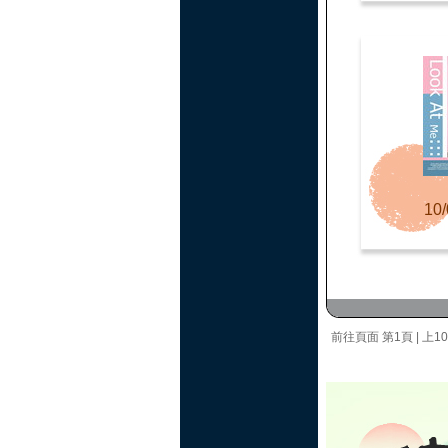
10/
前往頁面
第1頁
|
上1