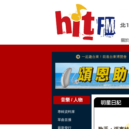
一起趣台東！前進台東博覽會
音樂 / 人物
專輯資料庫
單曲首播
最新發行