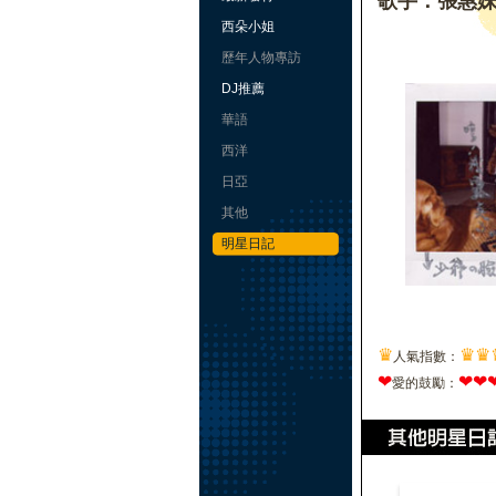
歌手：張惠
西朵小姐
歷年人物專訪
DJ推薦
華語
西洋
日亞
其他
明星日記
♛
♛
♛
人氣指數：
❤
❤
❤
愛的鼓勵：