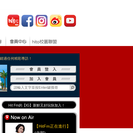
，不錯過任何精彩專訪！
Hit Fm的【IG】新鮮又好玩快加入！
Hit Fm【FB臉書粉絲團】等你加入！
最專業《DJ推薦》好音樂千萬別錯過！
【HitFm正在進行】
好康報報 最新優惠訊息都在這！