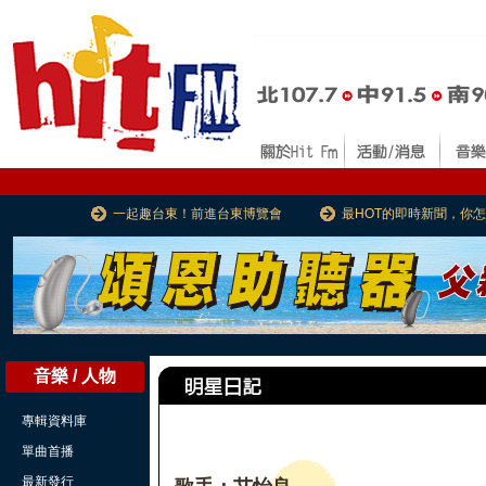
一起趣台東！前進台東博覽會
最HOT的即時新聞，你
音樂 / 人物
專輯資料庫
單曲首播
最新發行