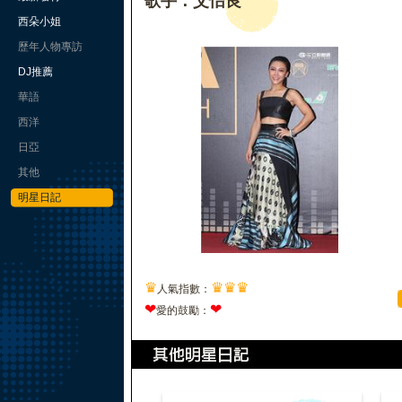
歌手：艾怡良
西朵小姐
歷年人物專訪
DJ推薦
華語
西洋
日亞
其他
明星日記
♛
♛
♛
♛
人氣指數：
❤
❤
愛的鼓勵：