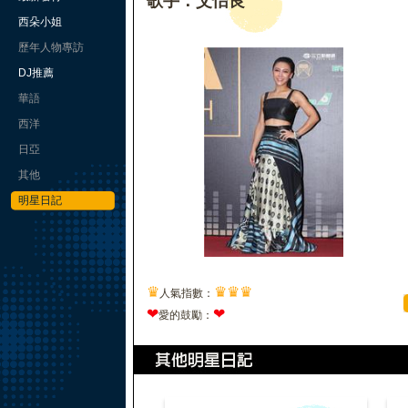
歌手：艾怡良
西朵小姐
歷年人物專訪
DJ推薦
華語
西洋
日亞
其他
明星日記
♛
♛
♛
♛
人氣指數：
❤
❤
愛的鼓勵：