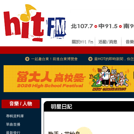
一起趣台東！前進台東博覽會
最HOT的即時新聞，你
音樂 / 人物
專輯資料庫
單曲首播
最新發行