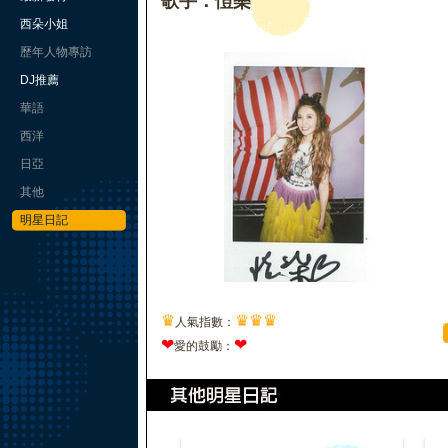
歌手：愷樂
西朵小姐
歷年人物專訪
DJ推薦
華語
西洋
日亞
其他
明星日記
♛
♛
♛
♛
人氣指數：
❤
❤
愛的鼓勵：