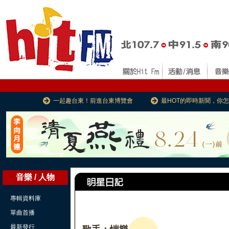
一起趣台東！前進台東博覽會
最HOT的即時新聞，你
音樂 / 人物
專輯資料庫
單曲首播
最新發行