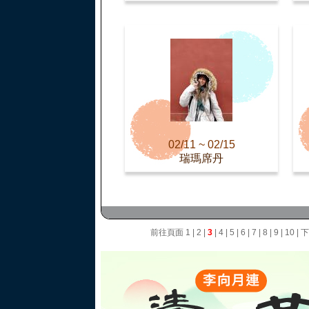
02/11 ~ 02/15
瑞瑪席丹
前往頁面
1
|
2
|
3
|
4
|
5
|
6
|
7
|
8
|
9
|
10
|
下