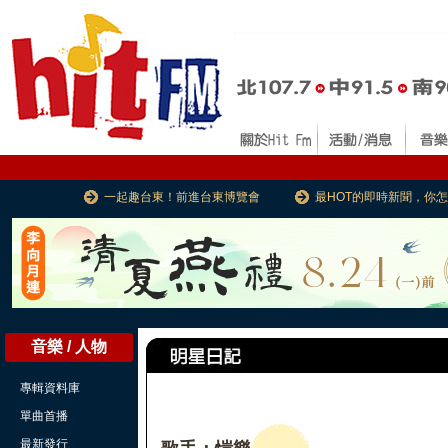
一起趣台東！前進台東博覽會
最HOT的即時新聞，你
音樂 / 人物
專輯資料庫
單曲首播
最新發行