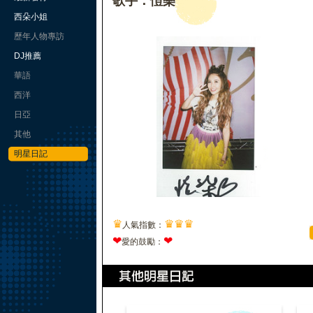
歌手：愷樂
西朵小姐
歷年人物專訪
DJ推薦
華語
西洋
日亞
其他
明星日記
♛
♛
♛
♛
人氣指數：
❤
❤
愛的鼓勵：