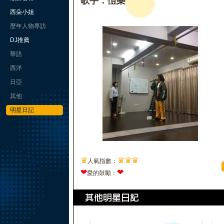
歌手：愷樂
西朵小姐
歷年人物專訪
DJ推薦
華語
西洋
日亞
其他
明星日記
♛
♛
♛
♛
人氣指數：
❤
❤
愛的鼓勵：