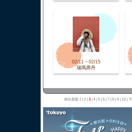
02/11 ~ 02/15
瑞瑪席丹
前往頁面
1
|
2
|
3
|
4
|
5
|
6
|
7
|
8
|
9
|
10
|
下