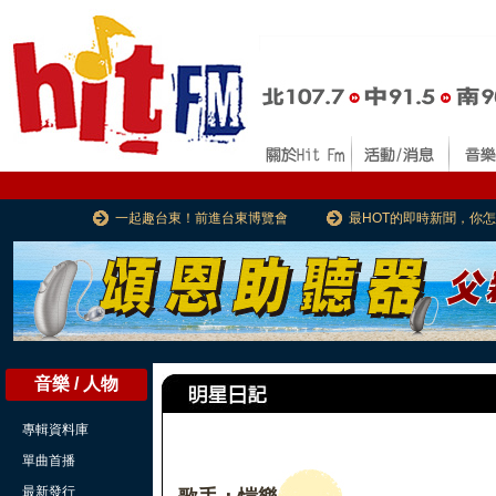
一起趣台東！前進台東博覽會
最HOT的即時新聞，你
音樂 / 人物
專輯資料庫
單曲首播
最新發行