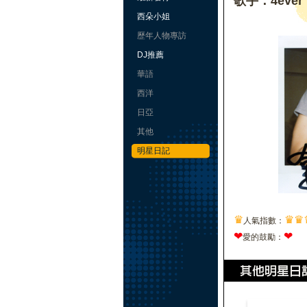
歌手：4ever
西朵小姐
歷年人物專訪
DJ推薦
華語
西洋
日亞
其他
明星日記
♛
♛
♛
人氣指數：
❤
❤
愛的鼓勵：