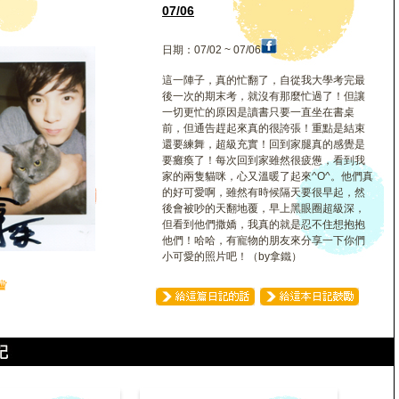
07/06
日期：07/02 ~ 07/06
這一陣子，真的忙翻了，自從我大學考完最
後一次的期末考，就沒有那麼忙過了！但讓
一切更忙的原因是讀書只要一直坐在書桌
前，但通告趕起來真的很誇張！重點是結束
還要練舞，超級充實！回到家腿真的感覺是
要癱瘓了！每次回到家雖然很疲憊，看到我
家的兩隻貓咪，心又溫暖了起來^O^。他們真
的好可愛啊，雖然有時候隔天要很早起，然
後會被吵的天翻地覆，早上黑眼圈超級深，
但看到他們撒嬌，我真的就是忍不住想抱抱
他們！哈哈，有寵物的朋友來分享一下你們
小可愛的照片吧！（by拿鐵）
♛