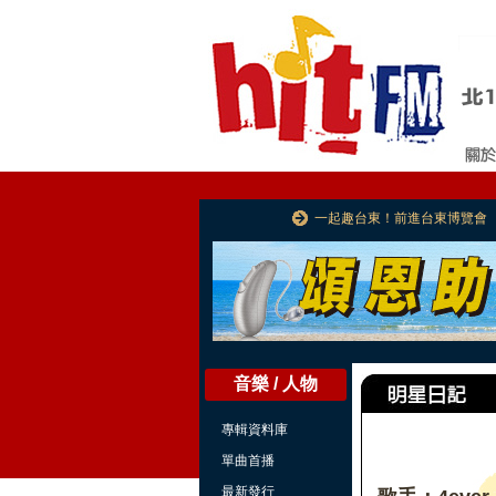
一起趣台東！前進台東博覽會
音樂 / 人物
專輯資料庫
單曲首播
最新發行