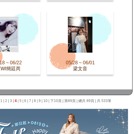
18 ~ 06/22
05/28 ~ 06/01
EWI簡廷芮
梁文音
面
1
|
2
|
3
|
4
|
5
|
6
|
7
|
8
|
9
|
10
|
下10頁
|
第89頁
| 總共 89頁 | 共 533筆