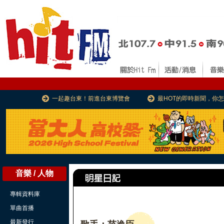
一起趣台東！前進台東博覽會
最HOT的即時新聞，你
音樂 / 人物
專輯資料庫
單曲首播
最新發行