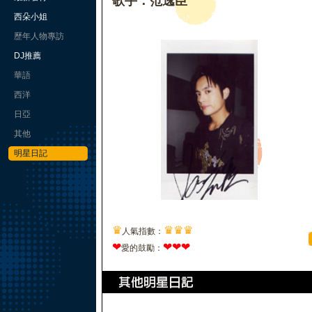
歌手：范逸臣
西朵小姐
歷年人物專訪
DJ推薦
華語
西洋
日亞
其他
明星日記
♛
♛
♛
♛
人氣指數：
❤
❤
❤
❤
愛的鼓勵：