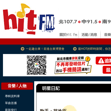
一起趣台東！前進台東博覽會
最HOT的即時新聞，你
音樂 / 人物
專輯資料庫
單曲首播
最新發行