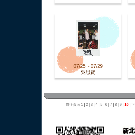
07/25 ~ 07/29
吳思賢
前往頁面
1
|
2
|
3
|
4
|
5
|
6
|
7
|
8
|
9
|
10
|
下