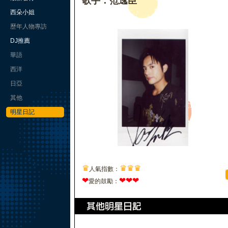
歌手：范逸臣
西朵小姐
歷年人物專訪
DJ推薦
華語
西洋
日亞
其他
明星日記
♛
♛
♛
♛
人氣指數：
❤
❤
❤
❤
愛的鼓勵：