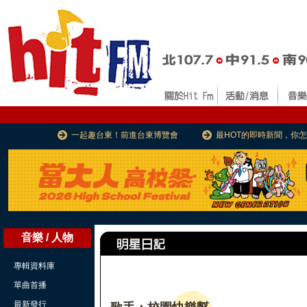
一起趣台東！前進台東博覽會
最HOT的即時新聞，你
音樂 / 人物
專輯資料庫
單曲首播
最新發行