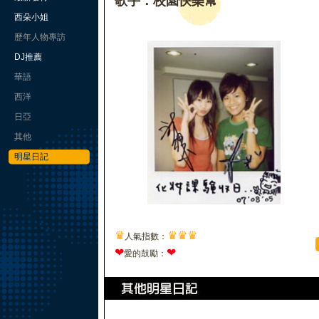
歌手：校園快樂幫
西朵小姐
歷年人物專訪
DJ推薦
華語
西洋
日亞
其他
明星日記
♛
♛
♛
♛
人氣指數：
❤
❤
愛的鼓勵：