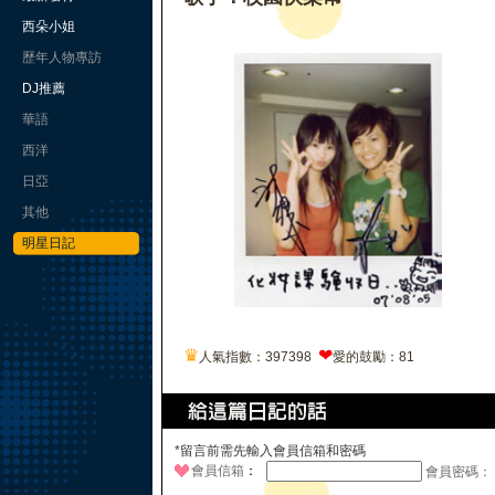
西朵小姐
歷年人物專訪
DJ推薦
華語
西洋
日亞
其他
明星日記
♛
❤
人氣指數：397398
愛的鼓勵：81
*留言前需先輸入會員信箱和密碼
會員信箱
：
會員密碼：