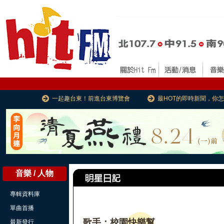
一起趣台東！前進台東博覽會
最HOT的即時新聞，你
音樂 / 人物
專輯資料庫
單曲首播
歌手：校園快樂幫
最新發行