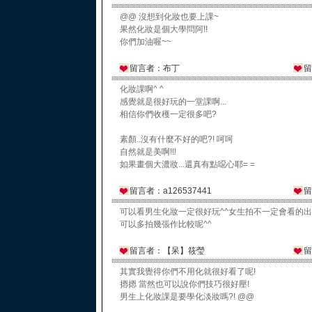
@@ 沒想到化妝也要上課~
果然化妝是個大學問阿!!
你們加油喔~~
留言者：布丁
留
化妝課啊^ ^
感覺就是很好玩的一堂課啊...
相信你們收穫一定很多吧?
素顏..沒有什麼不好的吧?! 呵呵
自然就是美啊!!!
如果畫個大濃妝...還真有點噁心耶= =
留言者：a126537441
留
可以看男生化妝一定很好玩^^女生拍不一定會看的出來
可以多拍幾張作比較呢^^
留言者：【呆】筱瑩
留
其實我覺得你們不用化就很好看了呢!
摁摁 當然也可以說你們技巧很好壓!
男生上化妝課是要學化淡妝嗎?! @@