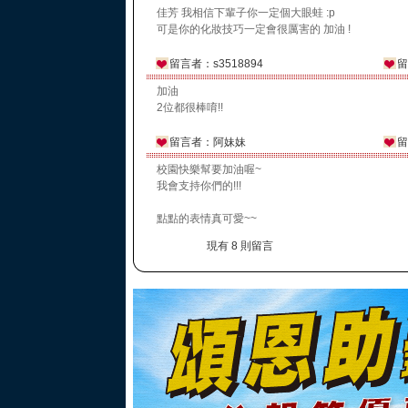
佳芳 我相信下輩子你一定個大眼蛙 :p
可是你的化妝技巧一定會很厲害的 加油 !
留言者：s3518894
留
加油
2位都很棒唷!!
留言者：阿妹妹
留
校園快樂幫要加油喔~
我會支持你們的!!!
點點的表情真可愛~~
現有 8 則留言