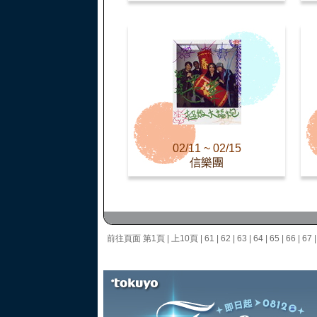
02/11 ~ 02/15
信樂團
前往頁面
第1頁
|
上10頁
|
61
|
62
|
63
|
64
|
65
|
66
|
67