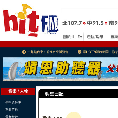
一起趣台東！前進台東博覽會
最HOT的即時新聞，你
音樂 / 人物
專輯資料庫
單曲首播
最新發行