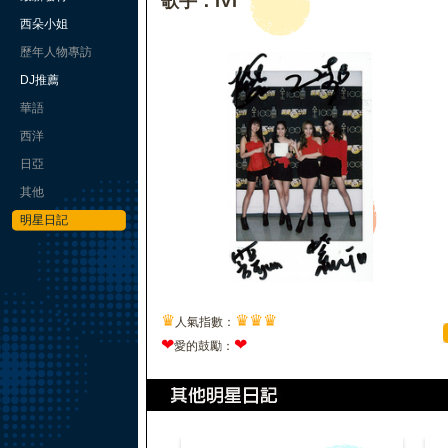
歌手：IVI
西朵小姐
歷年人物專訪
DJ推薦
華語
西洋
日亞
其他
明星日記
♛
♛
♛
♛
人氣指數：
❤
❤
愛的鼓勵：