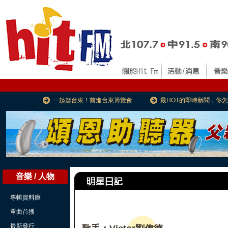
一起趣台東！前進台東博覽會
最HOT的即時新聞，你
音樂 / 人物
專輯資料庫
單曲首播
最新發行