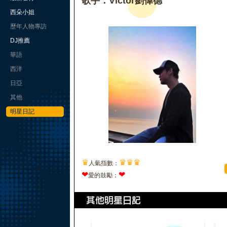
歌手：Victor劉偉德
西朵小姐
歷年人物專訪
DJ推薦
華語
西洋
日亞
其他
明星日記
♛
♛
♛
♛
人氣指數：
❤
❤
愛的鼓勵：