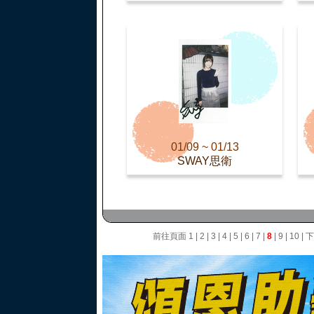
01/09 ~ 01/13
SWAY思衛
前往頁面
1
|
2
|
3
|
4
|
5
|
6
|
7
|
8
|
9
|
10
|
下