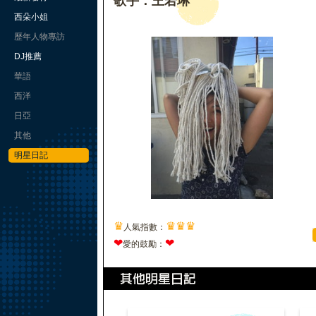
歌手：王若琳
西朵小姐
歷年人物專訪
DJ推薦
華語
西洋
日亞
其他
明星日記
♛
♛
♛
♛
人氣指數：
❤
❤
愛的鼓勵：