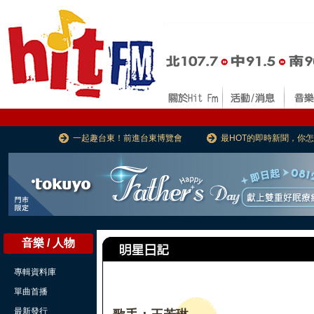
一起趣台東！前進台東博覽會
最HOT的即時新聞，你
音樂 / 人物
專輯資料庫
單曲首播
最新發行