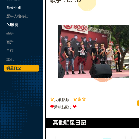
歌手：C.T.O
西朵小姐
歷年人物專訪
DJ推薦
華語
西洋
日亞
其他
明星日記
♛
♛
♛
♛
人氣指數：
❤
❤
愛的鼓勵：