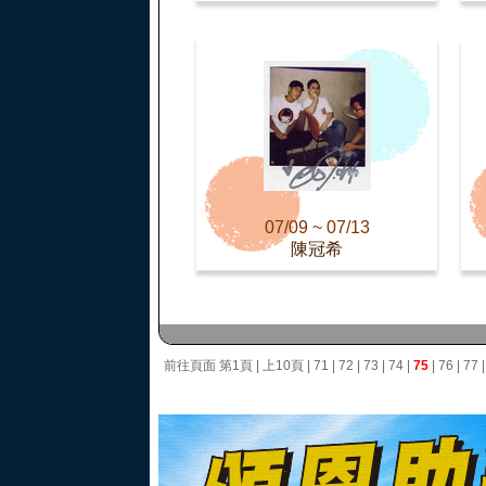
07/09 ~ 07/13
陳冠希
前往頁面
第1頁
|
上10頁
|
71
|
72
|
73
|
74
|
75
|
76
|
77