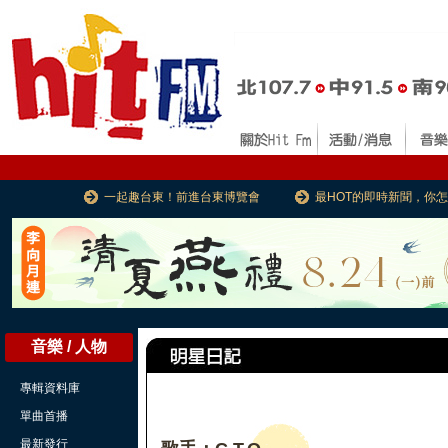
一起趣台東！前進台東博覽會
最HOT的即時新聞，你
音樂 / 人物
專輯資料庫
單曲首播
最新發行