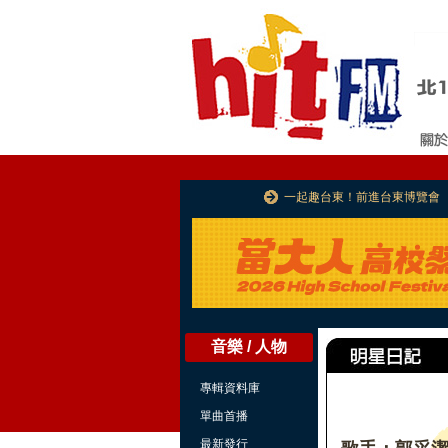
一起趣台東！前進台東博覽會
音樂 / 人物
專輯資料庫
單曲首播
最新發行