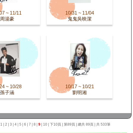
07 ~ 11/11
10/31 ~ 11/04
周湯豪
鬼鬼吳映潔
24 ~ 10/28
10/17 ~ 10/21
孫子涵
劉明湘
面
1
|
2
|
3
|
4
|
5
|
6
|
7
|
8
|
9
|
10
|
下10頁
|
第89頁
| 總共 89頁 | 共 533筆