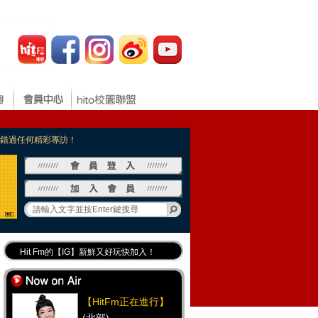
，不錯過任何精彩專訪！
Hit Fm的【IG】新鮮又好玩快加入！
Hit Fm【FB臉書粉絲團】等你加入！
最專業《DJ推薦》好音樂千萬別錯過！
【HitFm正在進行】
好康報報 最新優惠訊息都在這！