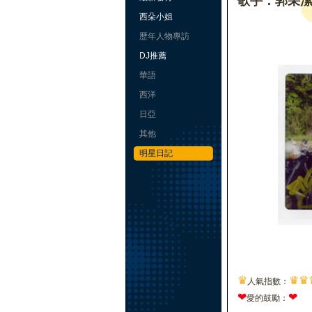
歌手：郭采
西朵小姐
歷年人物專訪
DJ推薦
華語
西洋
日亞
其他
明星日記
♛
♛
♛
人氣指數：
❤
❤
愛的鼓勵：