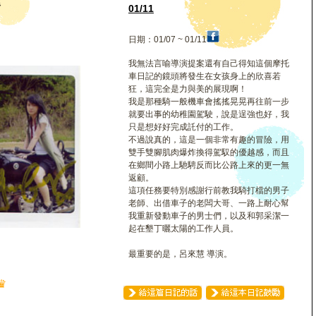
潔
01/11
日期：01/07 ~ 01/11
我無法言喻導演提案還有自己得知這個摩托
車日記的鏡頭將發生在女孩身上的欣喜若
狂，這完全是力與美的展現啊！
我是那種騎一般機車會搖搖晃晃再往前一步
就要出事的幼稚園駕駛，說是逞強也好，我
只是想好好完成託付的工作。
不過說真的，這是一個非常有趣的冒險，用
雙手雙腳肌肉爆炸換得駕馭的優越感，而且
在鄉間小路上馳騁反而比公路上來的更一無
返顧。
這項任務要特別感謝行前教我騎打檔的男子
老師、出借車子的老闆大哥、一路上耐心幫
我重新發動車子的男士們，以及和郭采潔一
起在墾丁曬太陽的工作人員。
最重要的是，呂來慧 導演。
♛