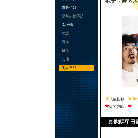
歌手：陳大
西朵小姐
歷年人物專訪
DJ推薦
華語
西洋
日亞
其他
明星日記
♛
♛
♛
人氣指數：
❤
❤
愛的鼓勵：