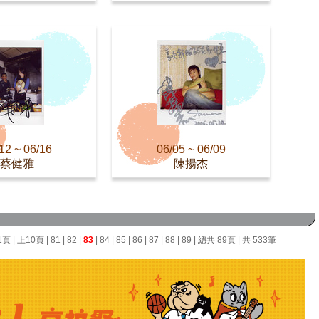
12 ~ 06/16
06/05 ~ 06/09
蔡健雅
陳揚杰
1頁
|
上10頁
|
81
|
82
|
83
|
84
|
85
|
86
|
87
|
88
|
89
| 總共 89頁 | 共 533筆