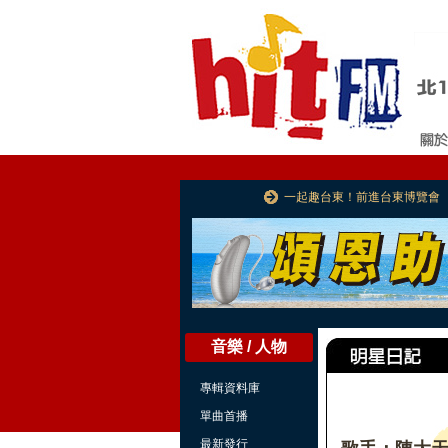
一起趣台東！前進台東博覽會
音樂 / 人物
專輯資料庫
單曲首播
最新發行