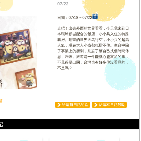
天
07/22
日期：07/18 ~ 07/22
走吧！出去外面的世界看看，今天我來到日
本環球影城配合的飯店，小小兵入住的特殊
套房。動畫的世界天馬行空，小小兵的超高
人氣，現在大人小孩都抵擋不住。生命中除
了事業上的衝刺，別忘了幫自己找個時間休
息，呼吸。旅遊是一件能讓心靈富足的事，
不見得要出國，台灣也有好多你沒看見的，
不是嗎？
♛