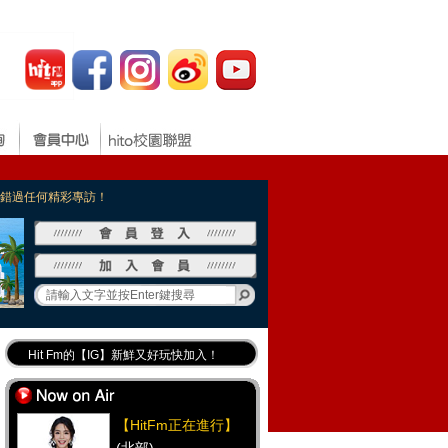
，不錯過任何精彩專訪！
Hit Fm的【IG】新鮮又好玩快加入！
Hit Fm【FB臉書粉絲團】等你加入！
最專業《DJ推薦》好音樂千萬別錯過！
【HitFm正在進行】
好康報報 最新優惠訊息都在這！