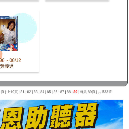
08 ~ 08/12
黃義達
1頁
|
上10頁
|
81
|
82
|
83
|
84
|
85
|
86
|
87
|
88
|
89
| 總共 89頁 | 共 533筆