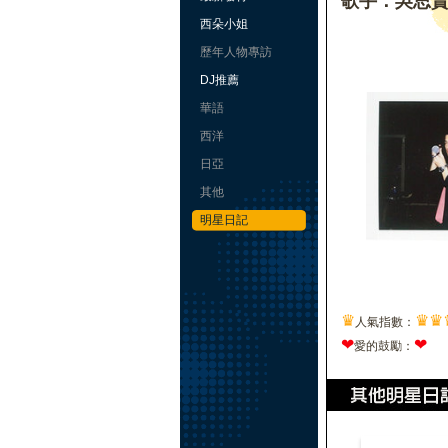
歌手：吳思
西朵小姐
歷年人物專訪
DJ推薦
華語
西洋
日亞
其他
明星日記
♛
♛
♛
人氣指數：
❤
❤
愛的鼓勵：