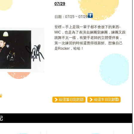
賢
07/29
日期：07/25 ~ 07/29
登楞～手上是我一輩子都不會放下的東西-
MIC，也是為了表演去練團室練團，練團又跟
跳舞不太一樣，有樂手老師的立體聲伴奏，
第一次練習的時候還覺得很新鮮。想像自己
是Rocker，哈哈！
♛