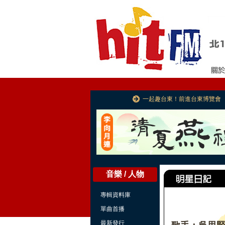
一起趣台東！前進台東博覽會
音樂 / 人物
專輯資料庫
單曲首播
最新發行