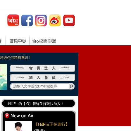
，不錯過任何精彩專訪！
Hit Fm的【IG】新鮮又好玩快加入！
Hit Fm【FB臉書粉絲團】等你加入！
最專業《DJ推薦》好音樂千萬別錯過！
【HitFm正在進行】
好康報報 最新優惠訊息都在這！