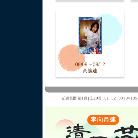
08/08 ~ 08/12
黃義達
前往頁面
第1頁
|
上10頁
|
81
|
82
|
83
|
84
|
85