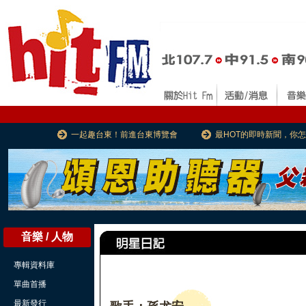
一起趣台東！前進台東博覽會
最HOT的即時新聞，你
音樂 / 人物
專輯資料庫
單曲首播
最新發行