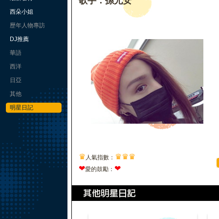
歌手：孫尤安
西朵小姐
歷年人物專訪
DJ推薦
華語
西洋
日亞
其他
明星日記
♛
♛
♛
♛
人氣指數：
❤
❤
愛的鼓勵：