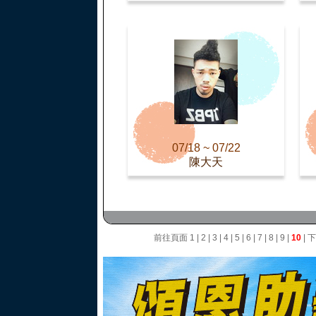
07/18 ~ 07/22
陳大天
前往頁面
1
|
2
|
3
|
4
|
5
|
6
|
7
|
8
|
9
|
10
|
下