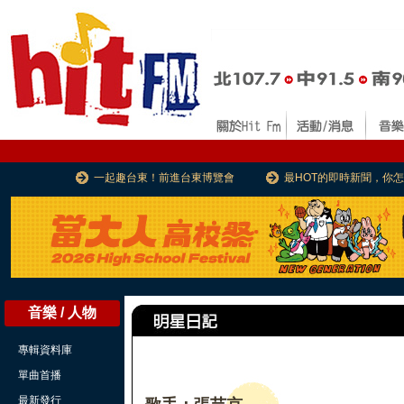
一起趣台東！前進台東博覽會
最HOT的即時新聞，你
音樂 / 人物
專輯資料庫
單曲首播
最新發行