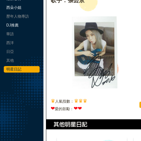
歌手：張芸京
西朵小姐
歷年人物專訪
DJ推薦
華語
西洋
日亞
其他
明星日記
♛
♛
♛
♛
人氣指數：
❤
❤
❤
愛的鼓勵：