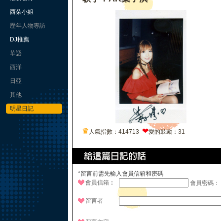
西朵小姐
歷年人物專訪
DJ推薦
華語
西洋
日亞
其他
明星日記
♛
❤
人氣指數：414713
愛的鼓勵：31
*留言前需先輸入會員信箱和密碼
會員信箱
：
會員密碼：
留言者