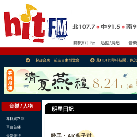
一起趣台東！前進台東博覽會
最HOT的即時新聞，你
音樂 / 人物
專輯資料庫
單曲首播
歌手：AK葉子淇
最新發行