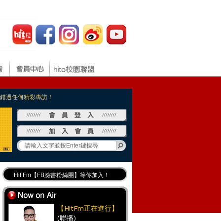
，不錯過任何精彩專訪！
Hit Fm【FB臉書粉絲團】等你加入！
最專業《DJ推薦》好音樂千萬別錯過！
好康報報 最新優惠訊息都在這！
【HitFm正在進行】
(聯播)
Hit Fm的【IG】新鮮又好玩快加入！