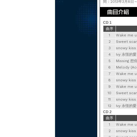
間：2013年3月8日～
CD 1
曲序
1
Wake me up
2
Sweet scar
3
snowy kiss
4
Ivy 永恆的愛 (
5
Missing 想你
6
Melody (Aco
7
Wake me u
8
snowy kis
9
Wake me up
10
Sweet scar
11
snowy kiss
12
Ivy 永恆的愛 (O
CD 2
曲序
1
Wake me u
2
snowy kis