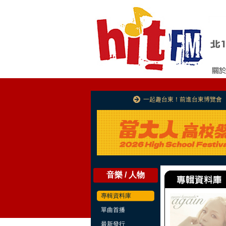
一起趣台東！前進台東博覽會
音樂 / 人物
專輯資料庫
單曲首播
最新發行