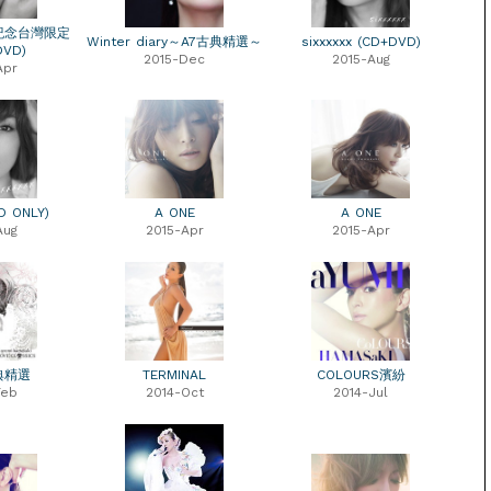
年紀念台灣限定
Winter diary～A7古典精選～
sixxxxxx (CD+DVD)
DVD)
2015-Dec
2015-Aug
Apr
CD ONLY)
A ONE
A ONE
Aug
2015-Apr
2015-Apr
典精選
TERMINAL
COLOURS濱紛
Feb
2014-Oct
2014-Jul