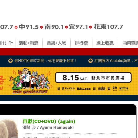
最HOT的即時新聞，你怎麼能不知道！
訂閱官方Youtube頻道
再獻(CD+DVD) (again)
濱崎 步 / Ayumi Hamasaki
......................................................................................................