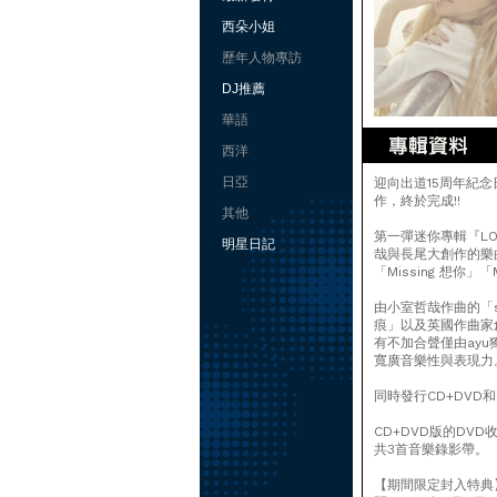
西朵小姐
歷年人物專訪
DJ推薦
華語
西洋
日亞
迎向出道15周年紀念
作，終於完成!!
其他
第一彈迷你專輯『LO
明星日記
哉與長尾大創作的樂
「Missing 想你」「M
由小室哲哉作曲的「sn
痕」以及英國作曲家創
有不加合聲僅由ayu
寬廣音樂性與表現力
同時發行CD+DVD
CD+DVD版的DVD收
共3首音樂錄影帶。
【期間限定封入特典】