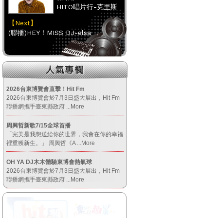
HITO唱片行-克里斯
【Next】
(聯播)HEY！MISS DJ-elsa
【HitFm正在進行】
(聯播)
HITO唱片行-克里斯
2026台東博覽會直擊！Hit Fm
2026台東博覽會於7月3日盛大展出，Hit Fm
【Next】
聯播網攜手臺東縣政府
...More
(聯播)HEY！MISS DJ-elsa
周興哲新歌7/15全球首播
「完美是我想送給你的世界，我會在你的幸福
【HitFm正在進行】
裡重獲新生。」 周興哲《A
...More
(聯播)
OH YA DJ木木體驗東博會熱氣球
HITO唱片行-克里斯
2026台東博覽會於7月3日盛大展出，Hit Fm
【Next】
聯播網攜手臺東縣政府
...More
(聯播)HEY！MISS DJ-elsa