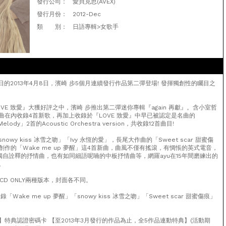
發行公司：
愛貝克思(AVEX)
發行月份：
2012-Dec
類 別：
日語專輯>女歌手
日的2013年4月8日，濱崎 步5個月連續發行作品第二彈登場! 發揮獨創性的矚目之
VE 致愛』大獲好評之中，濱崎 步推出第二彈迷你專輯『again 再獻』。含小室哲
曲在內收錄4首新歌，再加上收錄於『LOVE 致愛』中早已被認定是名曲的
elody」2首的Acoustic Orchestra version，共收錄12首曲目!
owy kiss 冰雪之吻」「Ivy 永恆的愛」，長尾大作曲的「Sweet scar 甜蜜傷
作的「Wake me up 夢醒」這4首新曲，曲風不僅有搖滾，有惆悵的英式電音，
獨自詮釋的抒情曲，也有如同細語呢喃的中板抒情曲等，網羅ayu在15年間磨練出的
。
和CD ONLY兩種版本，封面各不同。
錄「Wake me up 夢醒」「snowy kiss 冰雪之吻」「Sweet scar 甜蜜傷痕」
特典認證密碼卡 【至2013年3月發行的作品為止，全5作品連動特典】(活動期