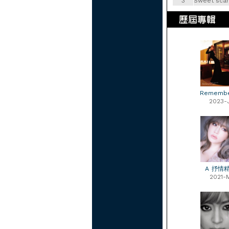
3
Sweet sca
Remembe
2023-
A 抒情精
2021-