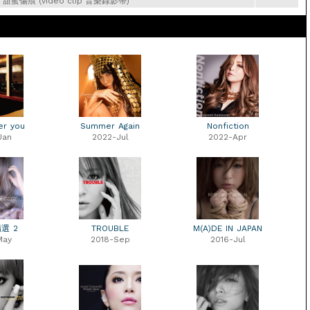
r 甜蜜傷痕 (video clip 音樂錄影帶)
r you
Summer Again
Nonfiction
Jan
2022-Jul
2022-Apr
選 2
TROUBLE
M(A)DE IN JAPAN
May
2018-Sep
2016-Jul