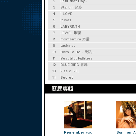
2
until that Day...
3
Startin' 起步
4
1 LOVE
5
It was
6
LABYRINTH
7
JEWEL 璀璨
8
momentum 力量
9
taskinst
10
Born To Be... 天賦...
11
Beautiful Fighters
12
BLUE BIRD 青鳥
13
kiss o' kill
14
Secret
Remember you
Summer A