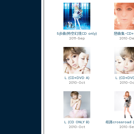
5步曲(時空幻境CD only)
戀曲集-CD+
2011-Sep
2010-D
L (CD+DVD A)
L (CD+DVD
2010-Oct
2010-Oc
L (CD ONLY B)
歧路crossroad 
2010-Oct
2010-S