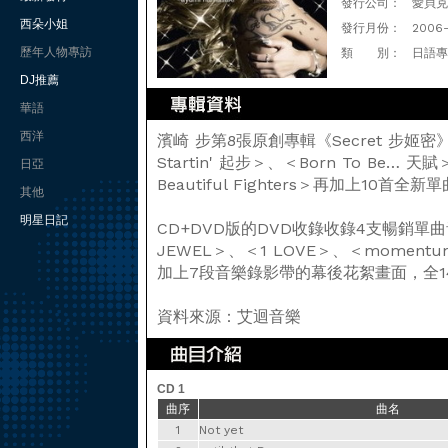
發行公司：
愛貝克思
西朵小姐
發行月份：
2006
歷年人物專訪
類 別：
日語專
DJ推薦
華語
西洋
濱崎 步第8張原創專輯《Secret 步姬
Startin' 起步＞、＜Born To Be… 
日亞
Beautiful Fighters＞再加上10首全
其他
明星日記
CD+DVD版的DVD收錄收錄4支暢銷
JEWEL＞、＜1 LOVE＞、＜momen
加上7段音樂錄影帶的幕後花絮畫面，全1
資料來源：艾迴音樂
CD 1
曲序
曲名
1
Not yet