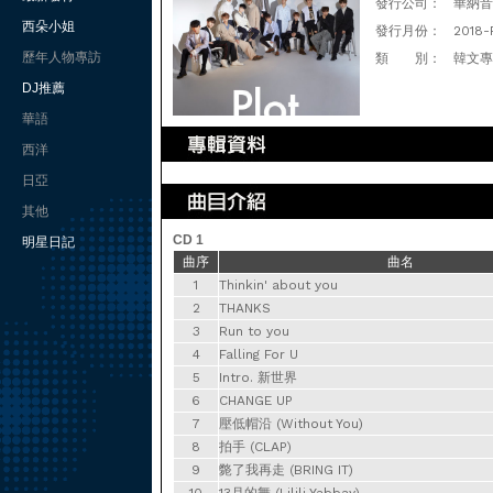
發行公司：
華納音樂
西朵小姐
發行月份：
2018-
歷年人物專訪
類 別：
韓文專
DJ推薦
華語
西洋
日亞
其他
CD 1
明星日記
曲序
曲名
1
Thinkin' about you
2
THANKS
3
Run to you
4
Falling For U
5
Intro. 新世界
6
CHANGE UP
7
壓低帽沿 (Without You)
8
拍手 (CLAP)
9
斃了我再走 (BRING IT)