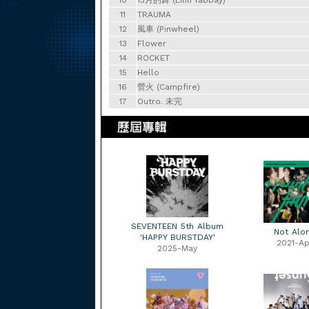
10
13月的舞 (Lilili Yabbay)
11
TRAUMA
12
風車 (Pinwheel)
13
Flower
14
ROCKET
15
Hello
16
營火 (Campfire)
17
Outro. 未完
SEVENTEEN 5th Album
Not Alo
'HAPPY BURSTDAY'
2021-Ap
2025-May