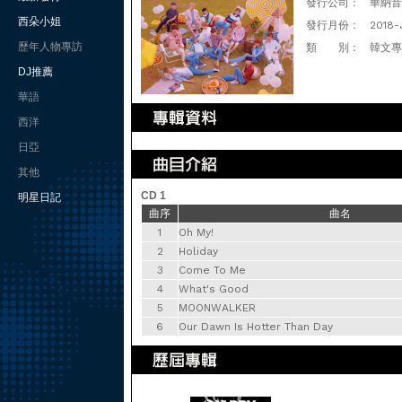
發行公司：
華納音樂
西朵小姐
發行月份：
2018-
歷年人物專訪
類 別：
韓文專
DJ推薦
華語
西洋
日亞
其他
CD 1
明星日記
曲序
曲名
1
Oh My!
2
Holiday
3
Come To Me
4
What's Good
5
MOONWALKER
6
Our Dawn Is Hotter Than Day