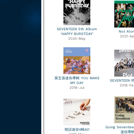
SEVENTEEN 5th Album
Not Alo
'HAPPY BURSTDAY'
2021-Ap
2025-May
第五張迷你專輯 YOU MAKE
SEVENTEEN
MY DAY
2018-Fe
2018-Jul
Going Sevente
韓語迷你4輯Al1
迷你專