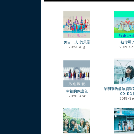
獨自一人 的天堂
被你罵
2023-Aug
2021-Se
黎明來臨前無須逞強【
幸福的保護色
CD+BD
2020-Apr
2019-S