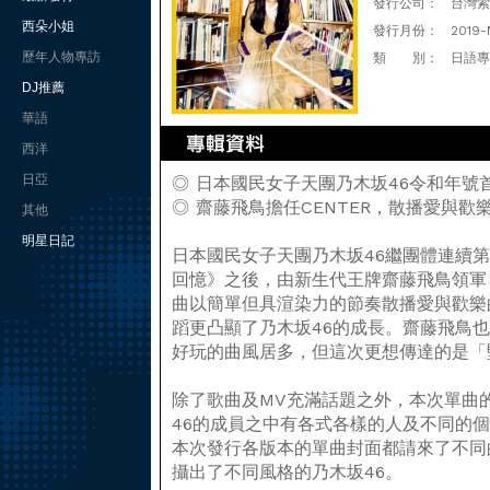
發行公司：
台灣索尼
西朵小姐
發行月份：
2019-
歷年人物專訪
類 別：
日語專
DJ推薦
華語
西洋
日亞
◎ 日本國民女子天團乃木坂46令和年號
◎ 齋藤飛鳥擔任CENTER，散播愛與歡
其他
明星日記
日本國民女子天團乃木坂46繼團體連續
回憶》之後，由新生代王牌齋藤飛鳥領軍，獻
曲以簡單但具渲染力的節奏散播愛與歡樂
蹈更凸顯了乃木坂46的成長。齋藤飛鳥
好玩的曲風居多，但這次更想傳達的是「
除了歌曲及MV充滿話題之外，本次單曲
46的成員之中有各式各樣的人及不同的
本次發行各版本的單曲封面都請來了不同
攝出了不同風格的乃木坂46。