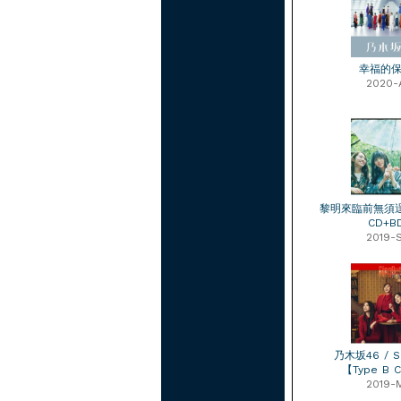
幸福的
2020-
黎明來臨前無須逞強
CD+B
2019-
乃木坂46 / S
【Type B 
2019-