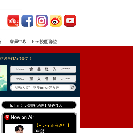
，不錯過任何精彩專訪！
Hit Fm【FB臉書粉絲團】等你加入！
最專業《DJ推薦》好音樂千萬別錯過！
好康報報 最新優惠訊息都在這！
【HitFm正在進行】
(中部)
Hit Fm的【IG】新鮮又好玩快加入！