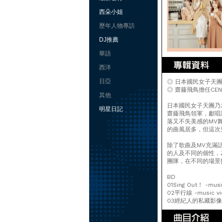
西朵小姐
歷年人物專訪
DJ推薦
華語
西洋
日亞
◎ 日本國民女子天
◎ 齋藤飛鳥擔任CE
其他
日本國民女子天團乃
明星日記
齋藤飛鳥領軍，獻唱新
落又不失美感的MV
的曲風居多，但這次
除了歌曲及MV充滿
的人及不同的個性，
團隊，在不同的場景
BD
01Sing Out！ -musi
02平行線 -music vi
03經紀人的私藏影