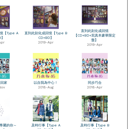
直到此刻化成回憶
【Type A
直到此刻化成回憶【Type B
【CD+BD+寫真本豪華限定
D】
CD+BD】
盤】
Apr
2019-Apr
2019-Apr
路回家
以自我為中心！
同步巧合
Nov
2018-Aug
2018-Apr
我專屬的你～
及時行事【Type A
及時行事【Type B