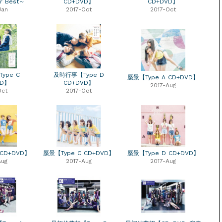
r Best～
CD+DVD】
CD+DVD】
Jan
2017-Oct
2017-Oct
ype C
及時行事【Type D
蜃景【Type A CD+DVD】
VD】
CD+DVD】
2017-Aug
Oct
2017-Oct
 CD+DVD】
蜃景【Type C CD+DVD】
蜃景【Type D CD+DVD】
Aug
2017-Aug
2017-Aug