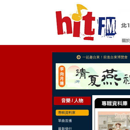
一起趣台東！前進台東博覽會
音樂 / 人物
專輯資料庫
單曲首播
最新發行