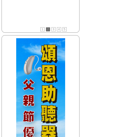
【HitFm正在進行】
(花東)
Hito放輕鬆
【Next】
1
2
3
4
5
(聯播)東STOP！一起趣台東-阿娟
【HitFm正在進行】
(北部)
嗑音樂-Austin
【Next】
(聯播)東STOP！一起趣台東-阿娟