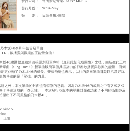
發行公司：
台灣索尼音樂/ SONY MUSIC
發行月份：
2019-May
類 別：
日語專輯>團體
團乃木坂46令和年號首發單曲！
NTER，散播愛與歡樂的正能量金曲！
木坂46繼團體連續第四張原創冠軍專輯《直到此刻化成回憶》之後，由新生代王牌
單曲《Sing Out！》新單曲以簡單但具渲染力的節奏散播愛與歡樂的能量，而俐
舞蹈更凸顯了乃木坂46的成長。齋藤飛鳥也表示，以往的夏日單曲都是以活潑好玩
更想傳達的是「堅強」的力量。
話題之外，本次單曲的封面也有特別的意義。因為乃木坂46的成員之中有各式各樣
為了傳達這般的「多元性」，本次發行各版本的單曲封面都請來了不同的攝影師及
拍攝出了不同風格的乃木坂46。
c video-
deo-
像 上集