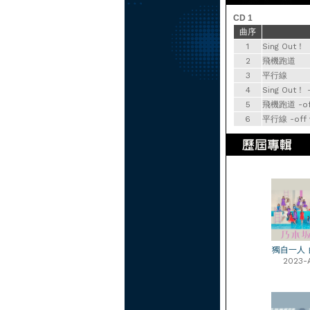
CD 1
曲序
1
Sing Out！
2
飛機跑道
3
平行線
4
Sing Out！ -
5
飛機跑道 -off 
6
平行線 -off v
獨自一人
2023-