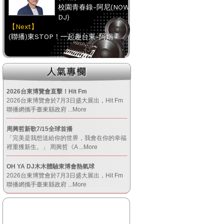
校園青春錄-阿尼(NOW
DJ)
【Next】
(聯播)東STOP！一起趣台東-阿娟
【HitFm正在進行】
(南部)
HITO FUN 輕鬆-韋恩
2026台東博覽會直擊！Hit Fm
2026台東博覽會於7月3日盛大展出，Hit Fm
【Next】
聯播網攜手臺東縣政府
...More
(聯播)東STOP！一起趣台東-阿娟
周興哲新歌7/15全球首播
「完美是我想送給你的世界，我會在你的幸福
【HitFm正在進行】
裡重獲新生。」 周興哲《A
...More
(宜蘭)
OH YA DJ木木體驗東博會熱氣球
嗑音樂
2026台東博覽會於7月3日盛大展出，Hit Fm
【Next】
聯播網攜手臺東縣政府
...More
(聯播)東STOP！一起趣台東-阿娟